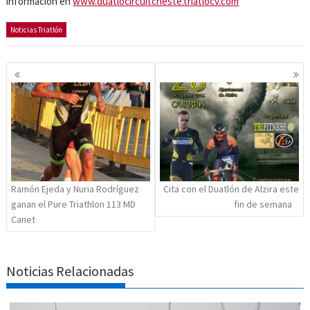
información en
www.duatlocircuitcheste.triatlocv.com
Noticias Triatlón
Navegación
de
entradas
Ramón Ejeda y Nuria Rodríguez
Cita con el Duatlón de Alzira este
ganan el Pure Triathlon 113 MD
fin de semana
Canet
Noticias Relacionadas