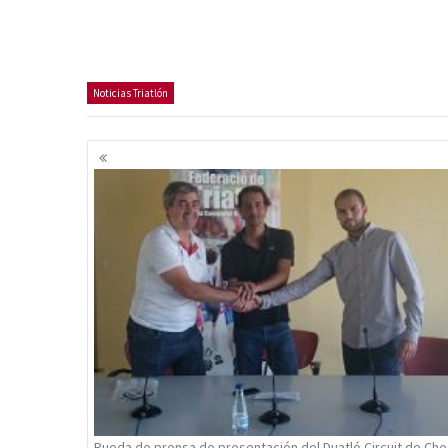
Noticias Triatlón
Navegación
de
entradas
Rueda de prensa de presentación del Duatló Circuit de Ch