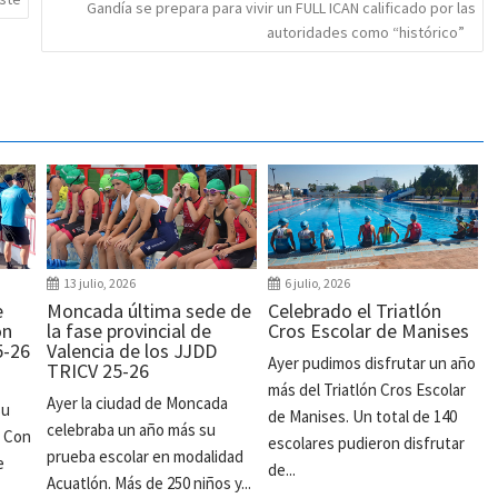
Gandía se prepara para vivir un FULL ICAN calificado por las
autoridades como “histórico”
13 julio, 2026
6 julio, 2026
e
Moncada última sede de
Celebrado el Triatlón
ón
la fase provincial de
Cros Escolar de Manises
5-26
Valencia de los JJDD
Ayer pudimos disfrutar un año
TRICV 25-26
más del Triatlón Cros Escolar
Ayer la ciudad de Moncada
su
de Manises. Un total de 140
celebraba un año más su
. Con
escolares pudieron disfrutar
prueba escolar en modalidad
e
de...
Acuatlón. Más de 250 niños y...