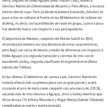
tierra, seguido de Emilio Aguayo (ANB Triatlón Club), Roberto
Sánchez Mantecón (Universidad de Alicante) y Peru Alfaro, a escasos
metros detrás suyo. Pero ya desde la primera transición, Sánchez se
puso a tirar en solitario al frente en los 60 kilómetros de ciclismo sin
drafting, es decir, con la prohibición de rodar en grupo, y poco a poco
fue abriendo hueco con respecto a sus perseguidores.
El deportista de Manises, campeón del Mundo Sub23 en 2019,
afrontaba por primera vez una distancia de estas características,
pero llegó con cerca de minuto y medio de diferencia con respecto a
Emilio Aguayo a la segunda transición y con más de tres con el
barcelonés Godoy, segundo clasificado en la general en la última
edición del TriXilxes.
En los últimos 15 kilómetros de carrera a pie, Sánchez Mantecón
todavía afianzó más su primera plaza con un gran parcial y acabó
cruzando el arco de meta como campeón con una marca de 2:35:26,
sacando más de tres minutos a Aguayo, cinco a Godoy mientras que
Víctor Arroyo (Tri Infinity Móstoles) y Roger Manyà (Saltoki Trikideak)
completaban la cuarta y quinta posición.