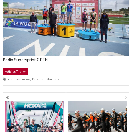
Podio Supersprint OPEN
Noticias Triatlón
,
,
competiciones
Duatlón
Nacional
Navegación
de
entradas