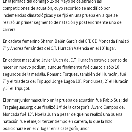
En la jornada del domingo 25 de Mayo se celebraron las
competiciones de acuatlón, cuyo recorrido se modificó por
inclemencias climatológicas y se fijó en una prueba en la que se
realizó un primer segmento de natación y posteriormente uno de
carrera.
En cadete femenino Sharon Belén García del C.T. CD Moncada finalizó
7ª y Andrea fernández del C.T. Huracán Valencia en el 10º lugar.
En cadete masculino Javier Lluch del C.T. Huracán estuvo a punto de
hacer un nuevo podium, aunque finalmente fué cuarto a sólo 10
segundos de la medalla. Romaric Forques, también del Huracán, fué
7º y el triatleta del Tripuçol Jorge Lagoa 10º. Por clubes, 2º el Huracán
y 5º el Tripuçol.
El primer junior masculino en la prueba de acuatlón fué Pablo Suz; del
Tragaleguas.org; que finalizó 14º de la categoría. Alvaro Campos del
Moncada fué 15º. Noelia Juan a pesar de que no realizó una buena
natación fué el mejor tercer tiempo en carrera, lo que la hizo
posicionarse en el 7º lugar en la categoría junior.