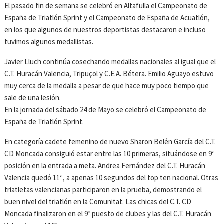
El pasado fin de semana se celebró en Altafulla el Campeonato de
España de Triatlón Sprint y el Campeonato de España de Acuatlón,
en los que algunos de nuestros deportistas destacaron e incluso
tuvimos algunos medallistas.
Javier Lluch continúa cosechando medallas nacionales al igual que el
C.T. Huracán Valencia, Tripuçol y C.E.A. Bétera. Emilio Aguayo estuvo
muy cerca de la medalla a pesar de que hace muy poco tiempo que
sale de una lesión.
En la jornada del sábado 24 de Mayo se celebró el Campeonato de
España de Triatlón Sprint.
En categoría cadete femenino de nuevo Sharon Belén García del C.T.
CD Moncada consiguió estar entre las 10 primeras, situándose en 9ª
posición en la entrada a meta. Andrea Fernández del C.T. Huracán
Valencia quedó 11ª, a apenas 10 segundos del top ten nacional. Otras
triatletas valencianas participaron en la prueba, demostrando el
buen nivel del triatlón en la Comunitat. Las chicas del C.T. CD
Moncada finalizaron en el 9º puesto de clubes y las del C.T. Huracán