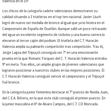
Valencia en el 10º.
Los chicos de la categoría cadete valencianos demostraron su
calidad situando a 3 triatletas en el top ten nacional. Javier Lluch
logró de nuevo ser medalla de bronce al igual que ya lo hiciera en el
Campeonato de España de Duatlón. Aunque salió un poco retrasado
del agua un excelente segmento de ciclismo y una buena carrera lo
elevaron al tercer cajón del podium. El triatleta del C.T. Huracán
Valencia amplia su palmarés competición tras competición. Tras él,
Jorge Lagoa del Tripuçol conseguía ser 7º en una emocionante
prueba en la que Romaric Forques del C. T. Huracán Valencia entraba
9º en meta. Tras ellos, un amplio grupo de jóvenes valencianos que
lograron posicionar a nuestros clubes en las mejores posiciones. El
C.T. Huracán Valencia consiguió vencer el campeonato y el Tripuçol
fué bronce.
En la categoróa junior femenina destacar el 7º puesto de Noelia Juan,
del C.E.A. Bétera, en la que este club consiguió el primer puesto. En
la junior masculina el 6º de Alvaro Campos, del C.T. CD Moncada.