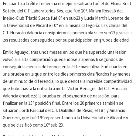
En cuanto a la élite femenina el mejor resultado fué el de Eliana Krist
Sotelo, del C.T. Laboratorios Sys, que fué 20ª. Miriam Roselló del
Inelec-Club Triatló Sueca fué 8ª en sub23 y Lucía Martín Lorente de
la Universidad de Alicante 10ª en la misma categoría. Las chicas del
C.T. Huracán Valencia consiguieron la primera plaza en sub23 gracias a
los resultados conseguidos por su participación en grupos de edad.
Emilio Aguayo, tras unos meses en los que ha superado una lesión
volvió a la alta competición quedándose a apenas 6 segundos de
conseguir la medalla de bronce en la élite masculina. Fué cuarto en
una prueba en la que entre los diez primeros clasificados hay menos
de un minuto de diferencia, lo que denota la increible competitividad
que hubo hasta la entrada a meta. Victor Benages del C.T. Huracán
Valencia encabezó la prueba en el segmento de natación, para
finalizar en la 15ª posición final. Entre los 20 primeros también se
situaron Jordi Pascual del C.T. Diablillos de Rivas; el 18º; y Amancio
Guerrero, que fué 19º representando a la Universidad de Alicante y
que se clasificó como 10º sub 23.