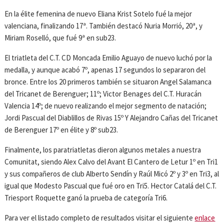
En la élite femenina de nuevo Eliana Krist Sotelo fué la mejor
valenciana, finalizando 17ª. También destacó Nuria Morrió, 20ª, y
Miriam Roselló, que fué 9ª en sub23.
El triatleta del C.T. CD Moncada Emilio Aguayo de nuevo luchó por la
medalla, y aunque acabó 7º, apenas 17 segundos lo separaron del
bronce. Entre los 20 primeros también se situaron Angel Salamanca
del Tricanet de Berenguer; 11º; Victor Benages del C.T. Huracán
Valencia 14º; de nuevo realizando el mejor segmento de natación;
Jordi Pascual del Diablillos de Rivas 15º Y Alejandro Cañas del Tricanet
de Berenguer 17º en élite y 8º sub23.
Finalmente, los paratriatletas dieron algunos metales a nuestra
Comunitat, siendo Alex Calvo del Avant El Cantero de Letur 1º en Tri1
y sus compañeros de club Alberto Sendín y Raúl Micó 2º y 3º en Tri3, al
igual que Modesto Pascual que fué oro en Tri5. Hector Catalá del C.T.
Triesport Roquette ganó la prueba de categoría Tri6.
Para ver el listado completo de resultados visitar el siguiente
enlace