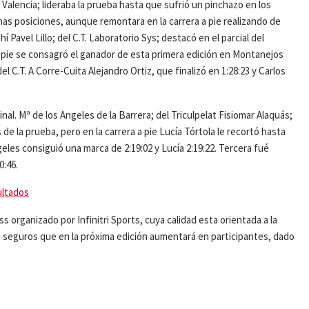
 Valencia; lideraba la prueba hasta que sufrió un pinchazo en los
has posiciones, aunque remontara en la carrera a pie realizando de
hí Pavel Lillo; del C.T. Laboratorio Sys; destacó en el parcial del
 a pie se consagró el ganador de esta primera edición en Montanejos
 C.T. A Corre-Cuita Alejandro Ortiz, que finalizó en 1:28:23 y Carlos
al. Mª de los Angeles de la Barrera; del Triculpelat Fisiomar Alaquás;
 la prueba, pero en la carrera a pie Lucía Tórtola le recortó hasta
les consiguió una marca de 2:19:02 y Lucía 2:19:22. Tercera fué
0:46.
ultados
s organizado por Infinitri Sports, cuya calidad esta orientada a la
mos seguros que en la próxima edición aumentará en participantes, dado