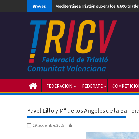
Skip
Breves
Mediterránea Triatlón supera los 6.600 triatl
to
content
FEDERACIÓN
FEDÉRATE
COMPETICIO
Pavel Lillo y Mª de los Angeles de la Barre
29 septiembre, 2015