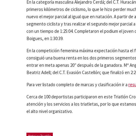
En la categoría masculina Alejandro Cerdá; del C.T. Huracán
primeros kilómetros de ciclismo, lo que le hizo perder muc
nuevo el mejor parcial al igual que en natación. A partir de a
segmento ciclista y tras realizar el segundo mejor parcial
con un tiempo de 1:25:04. Completaron el podium el joven del
Boigues, en 1:30:39.
En la competición femenina máxima expectación hasta el fin
consiguió una buena renta en los dos primeros segmentos de
entrar en meta apenas 20″ después de la ganadora. Mª Ange
Beatriz Adell; del C.T. Evasión Castellón; que finalizó en 2:2
Para ver listado completo de marcas y clasificación ir a
res
Cerca de 100 deportistas participaron en este Triatlón Cros
atención y los servicios a los triatletas, por lo que esta
el alto nivel organizativo.