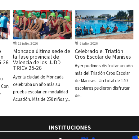
13 julio, 2026
6 julio, 2026
e
Moncada última sede de
Celebrado el Triatlón
ón
la fase provincial de
Cros Escolar de Manises
5-26
Valencia de los JJDD
Ayer pudimos disfrutar un año
TRICV 25-26
más del Triatlón Cros Escolar
Ayer la ciudad de Moncada
su
de Manises. Un total de 140
celebraba un año más su
. Con
escolares pudieron disfrutar
prueba escolar en modalidad
e
de...
Acuatlón. Más de 250 niños y...