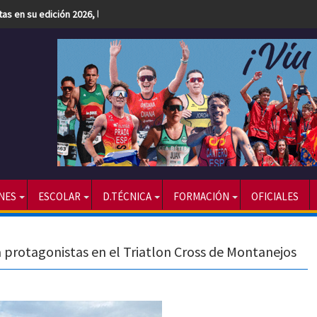
etas en su edición 2026, la más numerosa hasta la fecha
NES
ESCOLAR
D.TÉCNICA
FORMACIÓN
OFICIALES
ra protagonistas en el Triatlon Cross de Montanejos