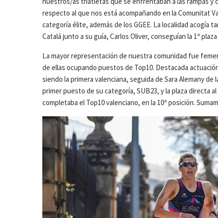
nuestros/as triatletas que se enfrentaban a las rampas y c
respecto al que nos está acompañando en la Comunitat Val
categoría élite, además de los GGEE. La localidad acogía 
Catalá junto a su guía, Carlos Oliver, conseguían la 1ª plaz
La mayor representación de nuestra comunidad fue femenin
de ellas ocupando puestos de Top10. Destacada actuación 
siendo la primera valenciana, seguida de Sara Alemany de l
primer puesto de su categoría, SUB23, y la plaza directa 
completaba el Top10 valenciano, en la 10ª posición. Sumamos