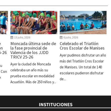
13 julio, 2026
6 julio, 2026
e
Moncada última sede de
Celebrado el Triatlón
ón
la fase provincial de
Cros Escolar de Manises
5-26
Valencia de los JJDD
Ayer pudimos disfrutar un año
TRICV 25-26
más del Triatlón Cros Escolar
Ayer la ciudad de Moncada
su
de Manises. Un total de 140
celebraba un año más su
. Con
escolares pudieron disfrutar
prueba escolar en modalidad
e
de...
Acuatlón. Más de 250 niños y...