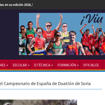
etas en su edición 2026, la más numerosa hasta la fecha
NES
ESCOLAR
D.TÉCNICA
FORMACIÓN
OFICIALES
 el Campeonato de España de Duatlón de Soria