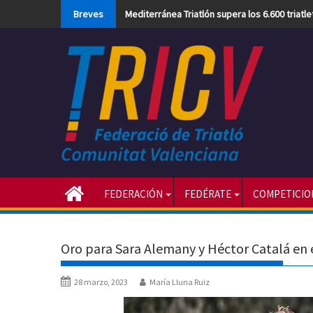
Skip
Breves
Mediterránea Triatlón supera los 6.600 triatl
to
content
FEDERACIÓN
FEDÉRATE
COMPETICIO
Oro para Sara Alemany y Héctor Catalá en
28 marzo, 2023
María Lluna Ruiz