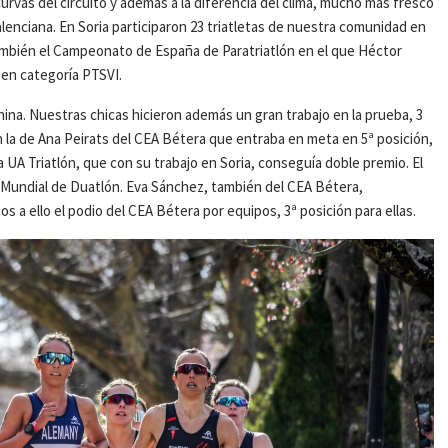
urvas del circuito y además a la diferencia del clima, mucho más fresco
enciana. En Soria participaron 23 triatletas de nuestra comunidad en
también el Campeonato de España de Paratriatlón en el que Héctor
a en categoría PTSVI.
a. Nuestras chicas hicieron además un gran trabajo en la prueba, 3
la de Ana Peirats del CEA Bétera que entraba en meta en 5ª posición,
a UA Triatlón, que con su trabajo en Soria, conseguía doble premio. El
al Mundial de Duatlón. Eva Sánchez, también del CEA Bétera,
 a ello el podio del CEA Bétera por equipos, 3ª posición para ellas.