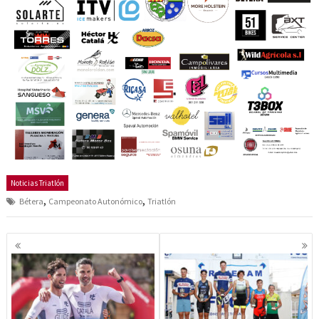
Noticias Triatlón
,
,
Bétera
Campeonato Autonómico
Triatlón
Navegación
de
entradas