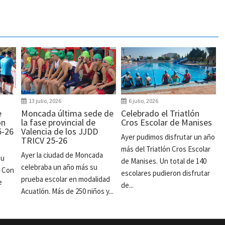
13 julio, 2026
6 julio, 2026
e
Moncada última sede de
Celebrado el Triatlón
ón
la fase provincial de
Cros Escolar de Manises
5-26
Valencia de los JJDD
Ayer pudimos disfrutar un año
TRICV 25-26
más del Triatlón Cros Escolar
Ayer la ciudad de Moncada
su
de Manises. Un total de 140
celebraba un año más su
. Con
escolares pudieron disfrutar
prueba escolar en modalidad
e
de...
Acuatlón. Más de 250 niños y...