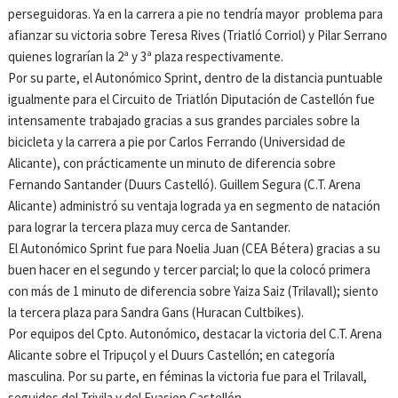
perseguidoras. Ya en la carrera a pie no tendría mayor problema para
afianzar su victoria sobre Teresa Rives (Triatló Corriol) y Pilar Serrano
quienes lograrían la 2ª y 3ª plaza respectivamente.
Por su parte, el Autonómico Sprint, dentro de la distancia puntuable
igualmente para el Circuito de Triatlón Diputación de Castellón fue
intensamente trabajado gracias a sus grandes parciales sobre la
bicicleta y la carrera a pie por Carlos Ferrando (Universidad de
Alicante), con prácticamente un minuto de diferencia sobre
Fernando Santander (Duurs Castelló). Guillem Segura (C.T. Arena
Alicante) administró su ventaja lograda ya en segmento de natación
para lograr la tercera plaza muy cerca de Santander.
El Autonómico Sprint fue para Noelia Juan (CEA Bétera) gracias a su
buen hacer en el segundo y tercer parcial; lo que la colocó primera
con más de 1 minuto de diferencia sobre Yaiza Saiz (Trilavall); siento
la tercera plaza para Sandra Gans (Huracan Cultbikes).
Por equipos del Cpto. Autonómico, destacar la victoria del C.T. Arena
Alicante sobre el Tripuçol y el Duurs Castellón; en categoría
masculina. Por su parte, en féminas la victoria fue para el Trilavall,
seguidos del Trivila y del Evasion Castellón.