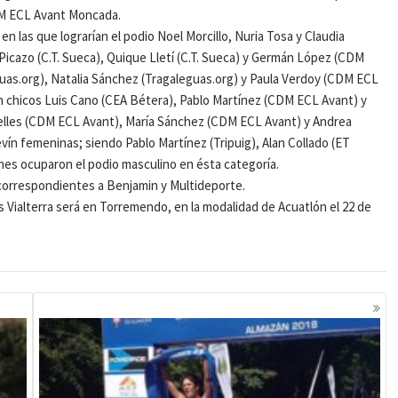
CDM ECL Avant Moncada.
n las que lograrían el podio Noel Morcillo, Nuria Tosa y Claudia
 Picazo (C.T. Sueca), Quique Lletí (C.T. Sueca) y Germán López (CDM
eguas.org), Natalia Sánchez (Tragaleguas.org) y Paula Verdoy (CDM ECL
n chicos Luis Cano (CEA Bétera), Pablo Martínez (CDM ECL Avant) y
elles (CDM ECL Avant), María Sánchez (CDM ECL Avant) y Andrea
vín femeninas; siendo Pablo Martínez (Tripuig), Alan Collado (ET
enes ocuparon el podio masculino en ésta categoría.
 correspondientes a Benjamin y Multideporte.
 Vialterra será en Torremendo, en la modalidad de Acuatlón el 22 de