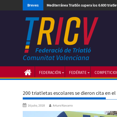
Skip
Breves
Mediterránea Triatlón supera los 6.600 triatl
to
content
FEDERACIÓN
FEDÉRATE
COMPETICIO
200 triatletas escolares se dieron cita en 
16 julio, 2018
Arturo Navarro