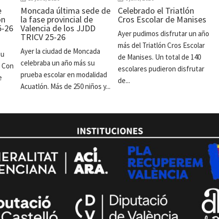
e
Moncada última sede de
Celebrado el Triatlón
ón
la fase provincial de
Cros Escolar de Manises
5-26
Valencia de los JJDD
Ayer pudimos disfrutar un año
TRICV 25-26
más del Triatlón Cros Escolar
Ayer la ciudad de Moncada
su
de Manises. Un total de 140
celebraba un año más su
. Con
escolares pudieron disfrutar
prueba escolar en modalidad
e
de...
Acuatlón. Más de 250 niños y...