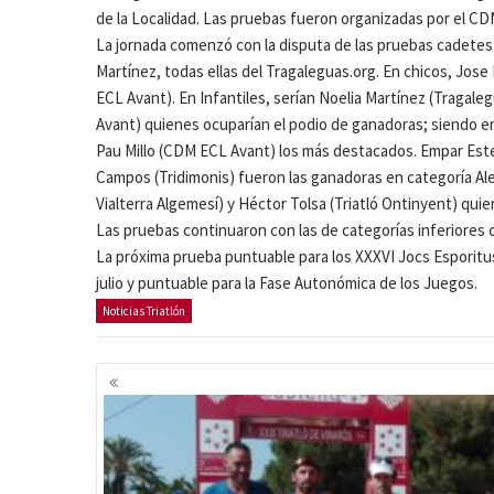
de la Localidad. Las pruebas fueron organizadas por el 
La jornada comenzó con la disputa de las pruebas cadetes e
Martínez, todas ellas del Tragaleguas.org. En chicos, Jose
ECL Avant). En Infantiles, serían Noelia Martínez (Tragal
Avant) quienes ocuparían el podio de ganadoras; siendo e
Pau Millo (CDM ECL Avant) los más destacados. Empar Est
Campos (Tridimonis) fueron las ganadoras en categoría Ale
Vialterra Algemesí) y Héctor Tolsa (Triatló Ontinyent) qui
Las pruebas continuaron con las de categorías inferiores
La próxima prueba puntuable para los XXXVI Jocs Esporitus
julio y puntuable para la Fase Autonómica de los Juegos.
Noticias Triatlón
Navegación
de
entradas