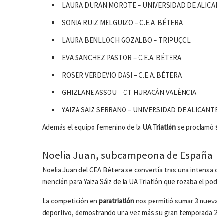
LAURA DURAN MOROTE – UNIVERSIDAD DE ALICA
SONIA RUIZ MELGUIZO – C.E.A. BÉTERA
LAURA BENLLOCH GOZALBO – TRIPUÇOL
EVA SANCHEZ PASTOR – C.E.A. BÉTERA
ROSER VERDEVIO DASI – C.E.A. BÉTERA
GHIZLANE ASSOU – CT HURACÁN VALÈNCIA
YAIZA SAIZ SERRANO – UNIVERSIDAD DE ALICANT
Además el equipo femenino de la
UA Triatlón
se proclamó
Noelia Juan, subcampeona de España
Noelia Juan del CEA Bétera se convertía tras una intensa
mención para Yaiza Sáiz de la UA Triatlón que rozaba el po
La competición en
paratriatlón
nos permitió sumar 3 nuev
deportivo, demostrando una vez más su gran temporada 20