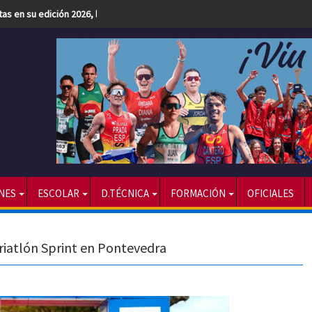
etas en su edición 2026, la más numerosa hasta la fecha
NES
ESCOLAR
D.TÉCNICA
FORMACIÓN
OFICIALES
iatlón Sprint en Pontevedra