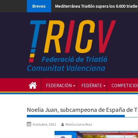
Skip
Breves
Mediterránea Triatlón supera los 6.600 triatl
to
content
FEDERACIÓN
FEDÉRATE
COMPETICIO
Noelia Juan, subcampeona de España de Tr
4 octubre, 2021
María Lluna Ruiz