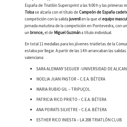
España de Triatlón Supersprint a las 9.00 h y las primeras m
Tolsa
se alzaría con el título de
Campeón de España cadet
competición con la salida
juvenil
en la que el
equipo mascul
jornada matutina de la competición en Pontevedra, con u
un
bronce,
el de
Miguel Guzmán
a título individual.
En total 11 medallas para los jóvenes triatletas de la Comu
estaba por llegar. A partir de las 14 h arrancaban las salid
valenciana:
SARA ALEMANY SEGUER -UNIVERSIDAD DE ALICA
NOELIA JUAN PASTOR – C.E.A. BÉTERA
MARIA RUBIO GIL – TRIPUÇOL
PATRICIA RICO PRIETO – C.E.A. BÉTERA
ANA PEIRATS SILVETRE – C.E.A. BÉTERA
ESTHER RICO INIESTA – LA 208 TRIATLÓN CLUB