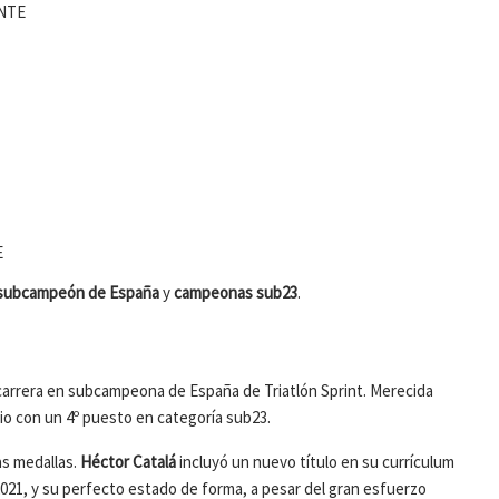
NTE
E
subcampeón de España
y
campeonas sub23
.
 carrera en subcampeona de España de Triatlón Sprint. Merecida
dio con un 4º puesto en categoría sub23.
as medallas.
Héctor Catalá
incluyó un nuevo título en su currículum
21, y su perfecto estado de forma, a pesar del gran esfuerzo