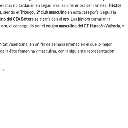
edallas no tardarían en llegar. Tras las diferentes semifinales,
Héctor
e
, siendo el
Tripuçol
,
2º club masculino
en esta categoría. Seguía la
ino del CEA Bétera
se alzaría con el
oro
. Los
júniors
cerrarían la
n
oro
, el conseguido por el
equipo masculino del CT Huracán València
, y
nitat Valenciana, en un fin de semana intenso en el que lo mejor
as de la élite femenina y masculina, con la siguiente representación
NTE