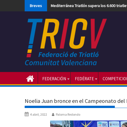
Skip
Breves
Mediterránea Triatlón supera los 6.600 triatl
to
content
FEDERACIÓN
FEDÉRATE
COMPETICIO
Noelia Juan bronce en el Campeonato del
4 abril, 2022
Paloma Redondo