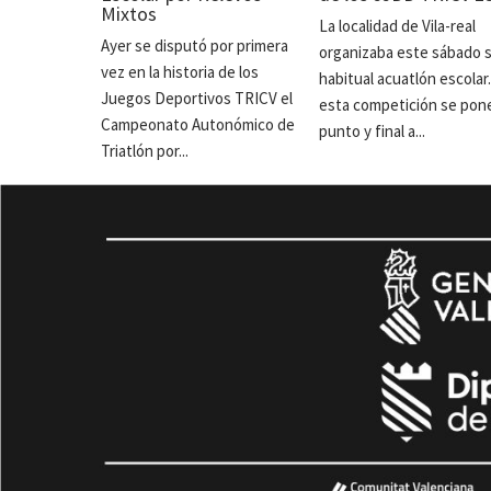
Mixtos
La localidad de Vila-real
Ayer se disputó por primera
organizaba este sábado 
vez en la historia de los
habitual acuatlón escolar
Juegos Deportivos TRICV el
esta competición se pon
Campeonato Autonómico de
punto y final a...
Triatlón por...