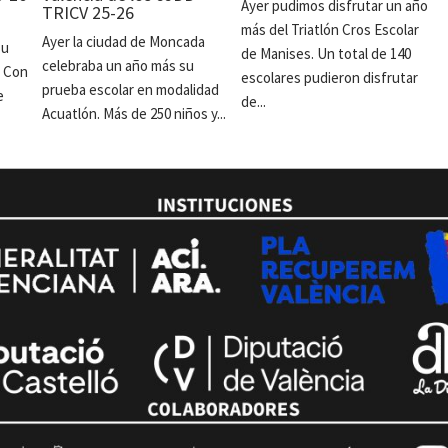
Ayer pudimos disfrutar un año
TRICV 25-26
más del Triatlón Cros Escolar
Ayer la ciudad de Moncada
su
de Manises. Un total de 140
celebraba un año más su
. Con
escolares pudieron disfrutar
prueba escolar en modalidad
e
de...
Acuatlón. Más de 250 niños y...