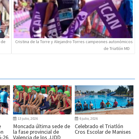
 de
Cristina de la Torre y Alejandro Torres campeones autonómicos
de Triatlón MD
13 julio, 2026
6 julio, 2026
e
Moncada última sede de
Celebrado el Triatlón
ón
la fase provincial de
Cros Escolar de Manises
5-26
Valencia de los JJDD