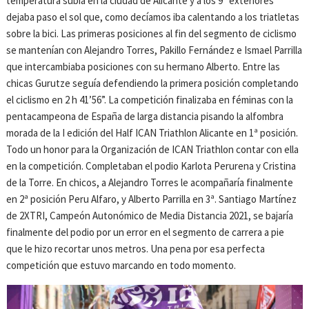
temperatura subía en la ciudad de Alicante y a los 9° exteriores
dejaba paso el sol que, como decíamos iba calentando a los triatletas
sobre la bici. Las primeras posiciones al fin del segmento de ciclismo
se mantenían con Alejandro Torres, Pakillo Fernández e Ismael Parrilla
que intercambiaba posiciones con su hermano Alberto. Entre las
chicas Gurutze seguía defendiendo la primera posición completando
el ciclismo en 2 h 41’56”. La competición finalizaba en féminas con la
pentacampeona de España de larga distancia pisando la alfombra
morada de la I edición del Half ICAN Triathlon Alicante en 1ª posición.
Todo un honor para la Organización de ICAN Triathlon contar con ella
en la competición. Completaban el podio Karlota Perurena y Cristina
de la Torre. En chicos, a Alejandro Torres le acompañaría finalmente
en 2ª posición Peru Alfaro, y Alberto Parrilla en 3ª. Santiago Martínez
de 2XTRI, Campeón Autonómico de Media Distancia 2021, se bajaría
finalmente del podio por un error en el segmento de carrera a pie
que le hizo recortar unos metros. Una pena por esa perfecta
competición que estuvo marcando en todo momento.