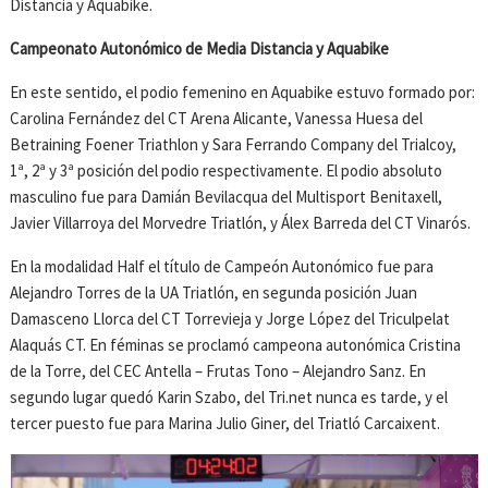
Distancia y Aquabike.
Campeonato Autonómico de Media Distancia y Aquabike
En este sentido, el podio femenino en Aquabike estuvo formado por:
Carolina Fernández del CT Arena Alicante, Vanessa Huesa del
Betraining Foener Triathlon y Sara Ferrando Company del Trialcoy,
1ª, 2ª y 3ª posición del podio respectivamente. El podio absoluto
masculino fue para Damián Bevilacqua del Multisport Benitaxell,
Javier Villarroya del Morvedre Triatlón, y Álex Barreda del CT Vinarós.
En la modalidad Half el título de Campeón Autonómico fue para
Alejandro Torres de la UA Triatlón, en segunda posición Juan
Damasceno Llorca del CT Torrevieja y Jorge López del Triculpelat
Alaquás CT. En féminas se proclamó campeona autonómica Cristina
de la Torre, del CEC Antella – Frutas Tono – Alejandro Sanz. En
segundo lugar quedó Karin Szabo, del Tri.net nunca es tarde, y el
tercer puesto fue para Marina Julio Giner, del Triatló Carcaixent.