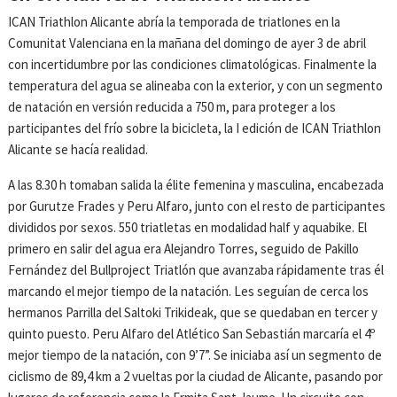
ICAN Triathlon Alicante abría la temporada de triatlones en la
Comunitat Valenciana en la mañana del domingo de ayer 3 de abril
con incertidumbre por las condiciones climatológicas. Finalmente la
temperatura del agua se alineaba con la exterior, y con un segmento
de natación en versión reducida a 750 m, para proteger a los
participantes del frío sobre la bicicleta, la I edición de ICAN Triathlon
Alicante se hacía realidad.
A las 8.30 h tomaban salida la élite femenina y masculina, encabezada
por Gurutze Frades y Peru Alfaro, junto con el resto de participantes
divididos por sexos. 550 triatletas en modalidad half y aquabike. El
primero en salir del agua era Alejandro Torres, seguido de Pakillo
Fernández del Bullproject Triatlón que avanzaba rápidamente tras él
marcando el mejor tiempo de la natación. Les seguían de cerca los
hermanos Parrilla del Saltoki Trikideak, que se quedaban en tercer y
quinto puesto. Peru Alfaro del Atlético San Sebastián marcaría el 4º
mejor tiempo de la natación, con 9’7”. Se iniciaba así un segmento de
ciclismo de 89,4 km a 2 vueltas por la ciudad de Alicante, pasando por