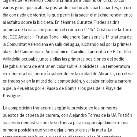
lugares de referencia como la Ermita Sant Jaume. Un circuito con
varios giros que acabaría gustando mucho a los participantes, en un
día con nada de viento, lo que permitiría sacar el máximo rendimiento
al asfalto sobre la bicicleta. En féminas Gurutze Frades saldría
primera de la natación parando el crono en 11’47”. Cristina de la Torre
del CEC Antella – Frutas Tono – Alejandro Sanz sería la 1ª triatleta de
la Comunitat Valenciana en salir del agua, luchando así por la primera
plaza del Campeonato Autonómico. Carolina Laurentiu de E-Triatlón
Valladolid ocupaba junto a ellas las primeras posiciones del podio.
Llegaba la hora de entrar en calor sobre la bicicleta. La temperatura
exterior era fría, pero iría subiendo en la ciudad de Alicante, con el sol
entrados ya en la mitad de la competición, y el calor en plena carrera
a pie, a 4 vueltas por el Paseo de Gómiz a los pies de la Playa del
Postiguet.
La competición transcurría según lo previsto en los primeros
puestos de cabeza de carrera, con Alejandro Torres de la UA Triatlón
haciendo demostración de su fuerza para ocupar rápidamente una
primera posición que ya no dejaría hasta cruzar la meta. La