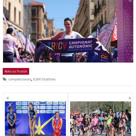
Noticias Triatlón
,
competiciones
ICAN Triathlon
Navegación
de
entradas