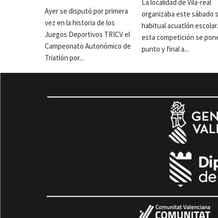
La localidad de Vila-real
Ayer se disputó por primera
organizaba este sábado 
vez en la historia de los
habitual acuatlón escolar
Juegos Deportivos TRICV el
esta competición se pon
Campeonato Autonómico de
punto y final a...
Triatlón por...