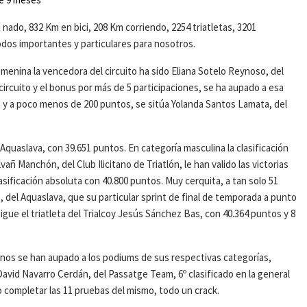
 nado, 832 Km en bici, 208 Km corriendo, 2254 triatletas, 3201
todos importantes y particulares para nosotros.
menina la vencedora del circuito ha sido Eliana Sotelo Reynoso, del
 circuito y el bonus por más de 5 participaciones, se ha aupado a esa
ón y a poco menos de 200 puntos, se sitúa Yolanda Santos Lamata, del
quaslava, con 39.651 puntos. En categoría masculina la clasificación
 Manchón, del Club Ilicitano de Triatlón, le han valido las victorias
lasificación absoluta con 40.800 puntos. Muy cerquita, a tan solo 51
 del Aquaslava, que su particular sprint de final de temporada a punto
sigue el triatleta del Trialcoy Jesús Sánchez Bas, con 40.364 puntos y 8
inos se han aupado a los podiums de sus respectivas categorías,
avid Navarro Cerdán, del Passatge Team, 6º clasificado en la general
o completar las 11 pruebas del mismo, todo un crack.