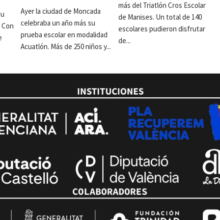
más del Triatlón Cros Escolar
Ayer la ciudad de Moncada
su
de Manises. Un total de 140
celebraba un año más su
. Con
escolares pudieron disfrutar
prueba escolar en modalidad
e
de...
Acuatlón. Más de 250 niños y...