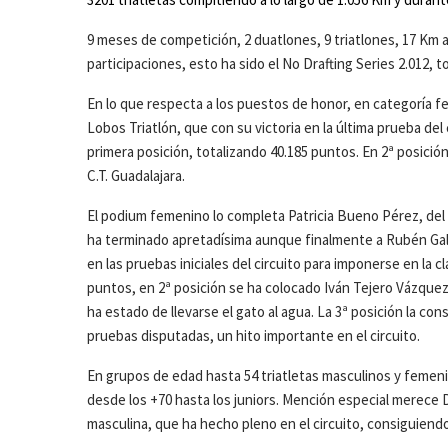
9 meses de competición, 2 duatlones, 9 triatlones, 17 Km a
participaciones, esto ha sido el No Drafting Series 2.012, 
En lo que respecta a los puestos de honor, en categoría fe
Lobos Triatlón, que con su victoria en la última prueba del
primera posición, totalizando 40.185 puntos. En 2ª posici
C.T. Guadalajara.
El podium femenino lo completa Patricia Bueno Pérez, del A
ha terminado apretadísima aunque finalmente a Rubén Galvañ
en las pruebas iniciales del circuito para imponerse en la c
puntos, en 2ª posición se ha colocado Iván Tejero Vázquez,
ha estado de llevarse el gato al agua. La 3ª posición la con
pruebas disputadas, un hito importante en el circuito.
En grupos de edad hasta 54 triatletas masculinos y femen
desde los +70 hasta los juniors. Mención especial merece D
masculina, que ha hecho pleno en el circuito, consiguiend