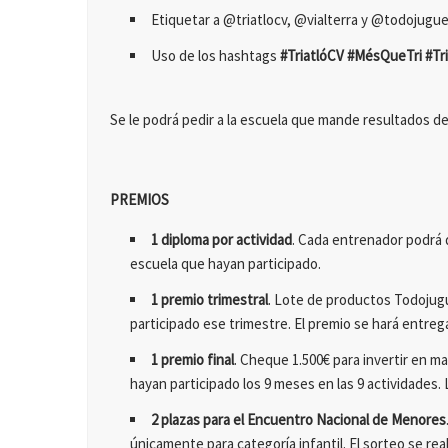
Etiquetar a @triatlocv, @vialterra y @todojugu
Uso de los hashtags
#TriatlóCV #MésQueTri #T
Se le podrá pedir a la escuela que mande resultados d
PREMIOS
1 diploma por actividad
. Cada entrenador podrá 
escuela que hayan participado.
1 premio trimestral
. Lote de productos Todojug
participado ese trimestre. El premio se hará entre
1 premio final
. Cheque 1.500€ para invertir en m
hayan participado los 9 meses en las 9 actividades.
2 plazas para el Encuentro Nacional de Menores
únicamente para categoría infantil. El sorteo se rea