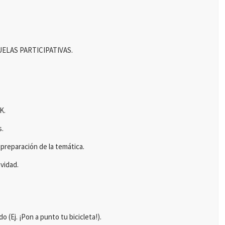
CUELAS PARTICIPATIVAS.
K.
s.
preparación de la temática.
ividad.
 (Ej. ¡Pon a punto tu bicicleta!).