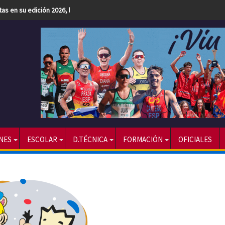
etas en su edición 2026, la más numerosa hasta la fecha
NES
ESCOLAR
D.TÉCNICA
FORMACIÓN
OFICIALES