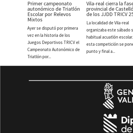
Primer campeonato
Vila-real cierra la fas
autonómico de Triatlón
provincial de Castell
Escolar por Relevos
de los JJDD TRICV 2
Mixtos
La localidad de Vila-real
Ayer se disputó por primera
organizaba este sábado 
vez en la historia de los
habitual acuatlón escolar
Juegos Deportivos TRICV el
esta competición se pon
Campeonato Autonómico de
punto y final a...
Triatlón por...