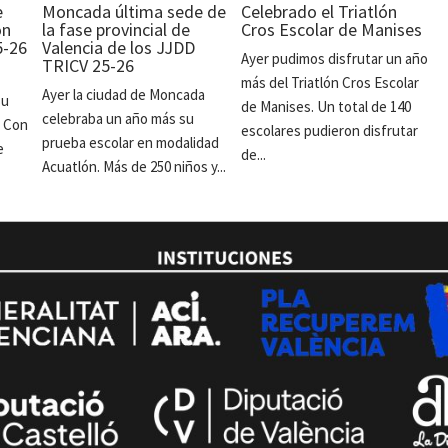
e
Moncada última sede de
Celebrado el Triatlón
ón
la fase provincial de
Cros Escolar de Manises
5-26
Valencia de los JJDD
Ayer pudimos disfrutar un año
TRICV 25-26
más del Triatlón Cros Escolar
Ayer la ciudad de Moncada
su
de Manises. Un total de 140
celebraba un año más su
. Con
escolares pudieron disfrutar
prueba escolar en modalidad
e
de...
Acuatlón. Más de 250 niños y...