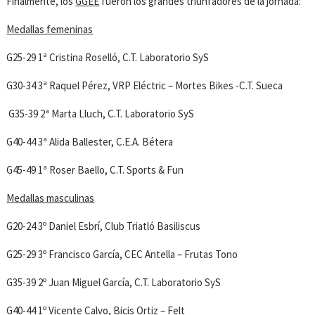
Finalmente, los
GGEE
fueron los grandes triunfadores de la jornada:
Medallas femeninas
G25-29 1ª Cristina Roselló, C.T. Laboratorio SyS
G30-34 3ª Raquel Pérez, VRP Eléctric – Mortes Bikes -C.T. Sueca
G35-39 2ª Marta Lluch, C.T. Laboratorio SyS
G40-44 3ª Alida Ballester, C.E.A. Bétera
G45-49 1ª Roser Baello, C.T. Sports & Fun
Medallas masculinas
G20-24 3º Daniel Esbrí, Club Triatló Basiliscus
G25-29 3º Francisco García, CEC Antella – Frutas Tono
G35-39 2º Juan Miguel García, C.T. Laboratorio SyS
G40-44 1º Vicente Calvo, Bicis Ortiz – Felt