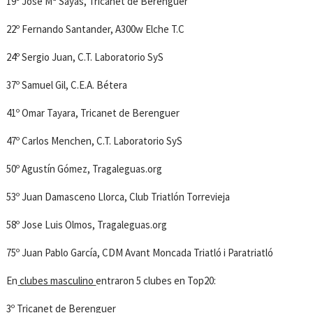
19º Jose Mª Sayas, Tricanet de Berenguer
22º Fernando Santander, A300w Elche T.C
24º Sergio Juan, C.T. Laboratorio SyS
37º Samuel Gil, C.E.A. Bétera
41º Omar Tayara, Tricanet de Berenguer
47º Carlos Menchen, C.T. Laboratorio SyS
50º Agustín Gómez, Tragaleguas.org
53º Juan Damasceno Llorca, Club Triatlón Torrevieja
58º Jose Luis Olmos, Tragaleguas.org
75º Juan Pablo García, CDM Avant Moncada Triatló i Paratriatló
En
clubes masculino
entraron 5 clubes en Top20:
3º Tricanet de Berenguer