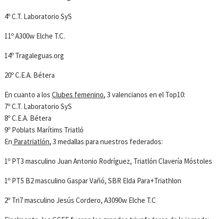
4º C.T. Laboratorio SyS
11º A300w Elche T.C.
14º Tragaleguas.org
20º C.E.A. Bétera
En cuanto a los
Clubes femenino
, 3 valencianos en el Top10:
7º C.T. Laboratorio SyS
8º C.E.A. Bétera
9º Poblats Marítims Triatló
En
Paratriatlón,
3 medallas para nuestros federados:
1º PT3 masculino Juan Antonio Rodríguez, Triatlón Clavería Móstoles
1º PT5 B2 masculino Gaspar Vañó, SBR Elda Para+Triathlon
2º Tri7 masculino Jesús Cordero, A3090w Elche T.C