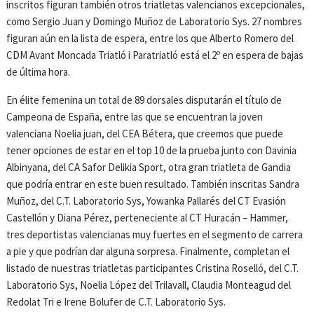
inscritos figuran también otros triatletas valencianos excepcionales,
como Sergio Juan y Domingo Muñoz de Laboratorio Sys. 27 nombres
figuran aún en la lista de espera, entre los que Alberto Romero del
CDM Avant Moncada Triatló i Paratriatló está el 2º en espera de bajas
de última hora.
En élite femenina un total de 89 dorsales disputarán el título de
Campeona de España, entre las que se encuentran la joven
valenciana Noelia juan, del CEA Bétera, que creemos que puede
tener opciones de estar en el top 10 de la prueba junto con Davinia
Albinyana, del CA Safor Delikia Sport, otra gran triatleta de Gandia
que podría entrar en este buen resultado. También inscritas Sandra
Muñoz, del C.T. Laboratorio Sys, Yowanka Pallarés del CT Evasión
Castellón y Diana Pérez, perteneciente al CT Huracán – Hammer,
tres deportistas valencianas muy fuertes en el segmento de carrera
a pie y que podrían dar alguna sorpresa. Finalmente, completan el
listado de nuestras triatletas participantes Cristina Roselló, del C.T.
Laboratorio Sys, Noelia López del Trilavall, Claudia Monteagud del
Redolat Tri e Irene Bolufer de C.T. Laboratorio Sys.