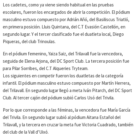
Los cadetes, como ya viene siendo habitual en las pruebas
escolares, fueron los encargados de abrir la competición. El pódium
masculino estuvo compuesto por Adrián Añó, del Basiliscus Triatló,
en primera posición. Lluis Quintana, del C.T Evasión Castellón, en
segundo lugar. Y el tercer clasificado fue el duatleta local, Diego
Piqueras, del club Trinoulas.
En el pódium femenino, Yaiza Saiz, del Trilavall fue la vencedora,
seguida de Elena Arjona, del DC Sport Club. La tercera posición fue
para Pilar Sorribes, del C.T Alqueries Tryteam.
Los siguientes en competir fueron los duatletas de la categoría
infantil. El pódium masculino estuvo compuesto por Martín Herrera,
del Trilavall. En segundo lugar llegó a meta Iván Pitarch, del DC Sport
Club. Al tercer cajón del pódium subió Carlos Usó del Trivila.
Por lo que corresponde a las féminas, la vencedora fue María García
del Trivila. En segundo lugar subió al pódium Aitana Estañol del
Trilavall, y la tercera en cruzar la meta fue Victoria Cuadrado, también
del club de la Vall d’Uixó.