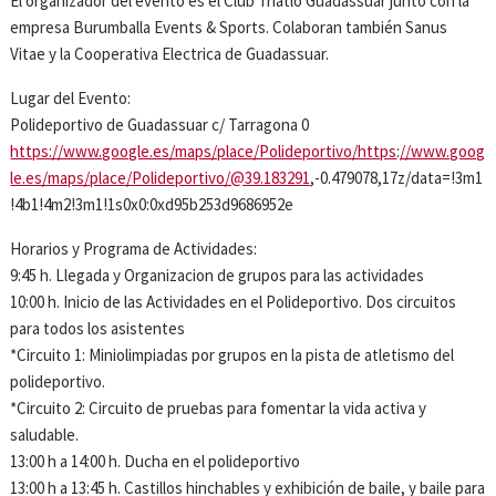
El organizador del evento es el Club Triatló Guadassuar junto con la
empresa Burumballa Events & Sports. Colaboran también Sanus
Vitae y la Cooperativa Electrica de Guadassuar.
Lugar del Evento:
Polideportivo de Guadassuar c/ Tarragona 0
https://www.google.es/maps/place/Polideportivo/https
:
//www.goog
le.es/maps/place/Polideportivo/@39.183291
,-0.479078,17z/data=!3m1
!4b1!4m2!3m1!1s0x0:0xd95b253d9686952e
Horarios y Programa de Actividades:
9:45 h. Llegada y Organizacion de grupos para las actividades
10:00 h. Inicio de las Actividades en el Polideportivo. Dos circuitos
para todos los asistentes
*Circuito 1: Miniolimpiadas por grupos en la pista de atletismo del
polideportivo.
*Circuito 2: Circuito de pruebas para fomentar la vida activa y
saludable.
13:00 h a 14:00 h. Ducha en el polideportivo
13:00 h a 13:45 h. Castillos hinchables y exhibición de baile, y baile para