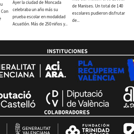
Ayer la ciudad de Moncada
su
de Manises. Un total de 140
celebraba un año más su
. Con
escolares pudieron disfrutar
prueba escolar en modalidad
e
de...
Acuatlón. Más de 250 niños y...