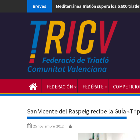
Skip
Breves
Mediterránea Triatlón supera los 6.600 triatl
to
content
FEDERACIÓN
FEDÉRATE
COMPETICIO
San Vicente del Raspeig recibe la Guía «Tri
25 noviembre, 2012