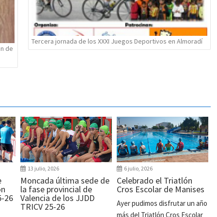
Tercera jornada de los XXXI Juegos Deportivos en Almoradí
ón de
13 julio, 2026
6 julio, 2026
e
Moncada última sede de
Celebrado el Triatlón
ón
la fase provincial de
Cros Escolar de Manises
5-26
Valencia de los JJDD
Ayer pudimos disfrutar un año
TRICV 25-26
más del Triatlón Cros Escolar