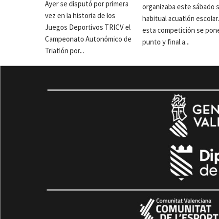
Ayer se disputó por primera
organizaba este sábado 
vez en la historia de los
habitual acuatlón escolar
Juegos Deportivos TRICV el
esta competición se pon
Campeonato Autonómico de
punto y final a...
Triatlón por...