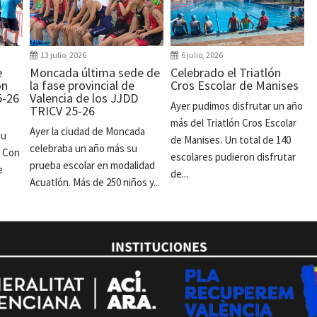
13 julio, 2026
6 julio, 2026
e
Moncada última sede de
Celebrado el Triatlón
ón
la fase provincial de
Cros Escolar de Manises
5-26
Valencia de los JJDD
Ayer pudimos disfrutar un año
TRICV 25-26
más del Triatlón Cros Escolar
Ayer la ciudad de Moncada
su
de Manises. Un total de 140
celebraba un año más su
. Con
escolares pudieron disfrutar
prueba escolar en modalidad
e
de...
Acuatlón. Más de 250 niños y...