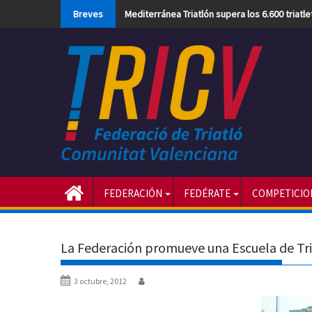
Skip
Breves
Mediterránea Triatlón supera los 6.600 triatl
to
content
FEDERACIÓN
FEDÉRATE
COMPETICIO
La Federación promueve una Escuela de Tr
3 octubre, 2012