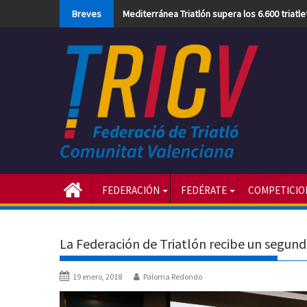
Skip
Breves
Mediterránea Triatlón supera los 6.600 triatl
to
content
FEDERACIÓN
FEDÉRATE
COMPETICIO
La Federación de Triatlón recibe un segu
19 enero, 2018
Paloma Redondo