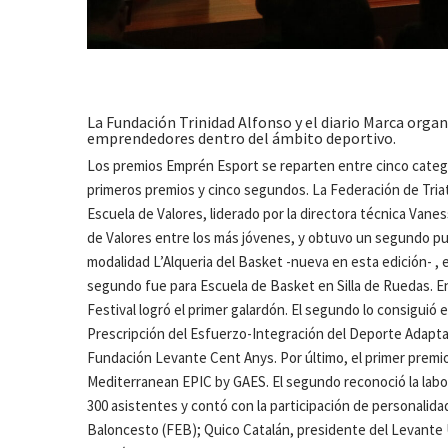
La Fundación Trinidad Alfonso y el diario Marca orga
emprendedores dentro del ámbito deportivo.
Los premios Emprén Esport se reparten entre cinco categor
primeros premios y cinco segundos. La Federación de Triat
Escuela de Valores, liderado por la directora técnica Van
de Valores entre los más jóvenes, y obtuvo un segundo pue
modalidad L’Alqueria del Basket -nueva en esta edición- , e
segundo fue para Escuela de Basket en Silla de Ruedas. E
Festival logró el primer galardón. El segundo lo consiguió
Prescripción del Esfuerzo-Integración del Deporte Adaptad
Fundación Levante Cent Anys. Por último, el primer premio
Mediterranean EPIC by GAES. El segundo reconoció la labo
300 asistentes y contó con la participación de personalid
Baloncesto (FEB); Quico Catalán, presidente del Levante 