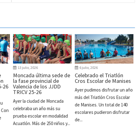
13 julio, 2026
6 julio, 2026
e
Moncada última sede de
Celebrado el Triatlón
ón
la fase provincial de
Cros Escolar de Manises
5-26
Valencia de los JJDD
Ayer pudimos disfrutar un año
TRICV 25-26
más del Triatlón Cros Escolar
Ayer la ciudad de Moncada
su
de Manises. Un total de 140
celebraba un año más su
. Con
escolares pudieron disfrutar
prueba escolar en modalidad
e
de...
Acuatlón. Más de 250 niños y...