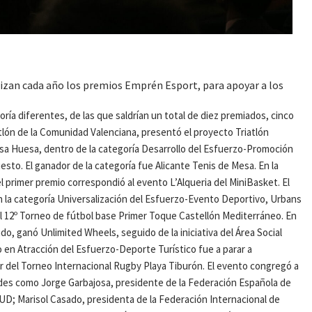
nizan cada año los premios Emprén Esport, para apoyar a los
ía diferentes, de las que saldrían un total de diez premiados, cinco
lón de la Comunidad Valenciana, presentó el proyecto Triatlón
essa Huesa, dentro de la categoría Desarrollo del Esfuerzo-Promoción
sto. El ganador de la categoría fue Alicante Tenis de Mesa. En la
l primer premio correspondió al evento L’Alqueria del MiniBasket. El
n la categoría Universalización del Esfuerzo-Evento Deportivo, Urbans
 el 12º Torneo de fútbol base Primer Toque Castellón Mediterráneo. En
o, ganó Unlimited Wheels, seguido de la iniciativa del Área Social
 en Atracción del Esfuerzo-Deporte Turístico fue a parar a
r del Torneo Internacional Rugby Playa Tiburón. El evento congregó a
ades como Jorge Garbajosa, presidente de la Federación Española de
UD; Marisol Casado, presidenta de la Federación Internacional de