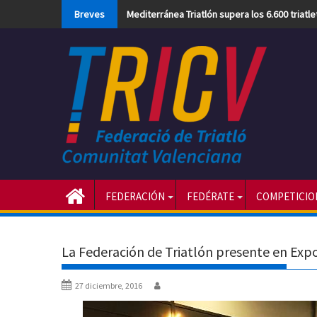
Skip
Breves
Mediterránea Triatlón supera los 6.600 triatl
to
content
FEDERACIÓN
FEDÉRATE
COMPETICIO
La Federación de Triatlón presente en Exp
27 diciembre, 2016