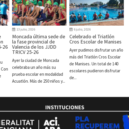
13 julio, 2026
6 julio, 2026
e
Moncada última sede de
Celebrado el Triatlón
ón
la fase provincial de
Cros Escolar de Manises
5-26
Valencia de los JJDD
Ayer pudimos disfrutar un año
TRICV 25-26
más del Triatlón Cros Escolar
Ayer la ciudad de Moncada
su
de Manises. Un total de 140
celebraba un año más su
. Con
escolares pudieron disfrutar
prueba escolar en modalidad
e
de...
Acuatlón. Más de 250 niños y...