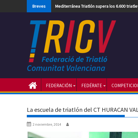
Skip
Breves
Mediterránea Triatlón supera los 6.600 triatl
to
content
FEDERACIÓN
FEDÉRATE
COMPETICIO
La escuela de triatlón del CT HURACAN VA
2 noviembre, 2014