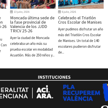
13 julio, 2026
6 julio, 2026
e
Moncada última sede de
Celebrado el Triatlón
ón
la fase provincial de
Cros Escolar de Manises
5-26
Valencia de los JJDD
Ayer pudimos disfrutar un año
TRICV 25-26
más del Triatlón Cros Escolar
Ayer la ciudad de Moncada
su
de Manises. Un total de 140
celebraba un año más su
. Con
escolares pudieron disfrutar
prueba escolar en modalidad
e
de...
Acuatlón. Más de 250 niños y...