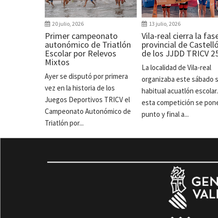
20 julio, 2026
13 julio, 2026
Primer campeonato
Vila-real cierra la fas
autonómico de Triatlón
provincial de Castell
Escolar por Relevos
de los JJDD TRICV 2
Mixtos
La localidad de Vila-real
Ayer se disputó por primera
organizaba este sábado 
vez en la historia de los
habitual acuatlón escolar
Juegos Deportivos TRICV el
esta competición se pon
Campeonato Autonómico de
punto y final a...
Triatlón por...