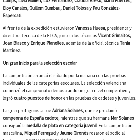
Camps, Livia Guillén, Luz Fernández, Claudia Bresó, María Fuertes,
Eloy Canales, Guillem Gumbau, Daniel Tolosa y Pau González-
Espersati
.
Al frente de la expedición estuvieron
Vanessa Huesa
, presidenta y
directora técnica de la FTCV, junto a los técnicos
Vicent Grimaltos,
Joan Blasco y Enrique Planelles
, además de la oficial técnica
Tania
Martínez
.
Un gran inicio para la selección escolar
La competición arrancó el sábado por la mañana con las pruebas
individuales de las categorías escolares. La selección valenciana
comenzó el campeonato demostrando un gran nivel competitivo y
logró
cuatro puestos de honor
en las pruebas de cadetes y juveniles.
La gran protagonista fue
Adriana Solanes
, que se proclamó
campeona de España cadete
, mientras que su hermana
Mar Solanes
consiguió la
medalla de plata en categoría juvenil
. En la competición
masculina,
Miquel Ferragud
y
Jaume Gironès
rozaron el podio al