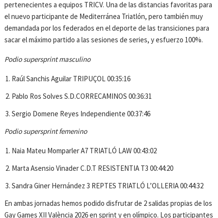
pertenecientes a equipos TRICV. Una de las distancias favoritas para
el nuevo participante de Mediterránea Triatlón, pero también muy
demandada por los federados en el deporte de las transiciones para
sacar el máximo partido a las sesiones de series, y esfuerzo 100%.
Podio supersprint masculino
Raúl Sanchis Aguilar TRIPUÇOL 00:35:16
Pablo Ros Solves S.D.CORRECAMINOS 00:36:31
Sergio Domene Reyes Independiente 00:37:46
Podio supersprint femenino
Naia Mateu Momparler A7 TRIATLÓ LAW 00:43:02
Marta Asensio Vinader C.D.T RESISTENTIA T3 00:44:20
Sandra Giner Hernández 3 REPTES TRIATLÓ L’OLLERIA 00:44:32
En ambas jornadas hemos podido disfrutar de 2 salidas propias de los
Gay Games XII València 2026 en sprint y en olímpico. Los participantes