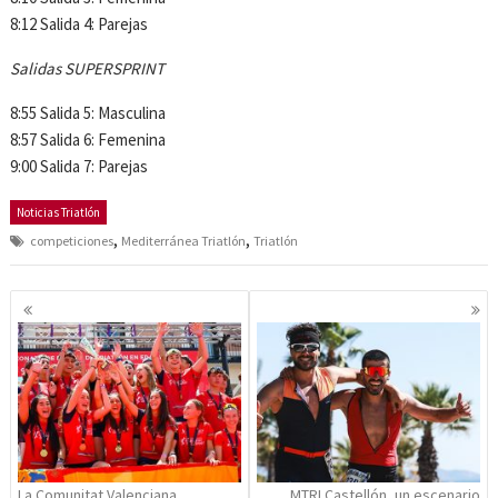
8:12 Salida 4: Parejas
Salidas SUPERSPRINT
8:55 Salida 5: Masculina
8:57 Salida 6: Femenina
9:00 Salida 7: Parejas
Noticias Triatlón
,
,
competiciones
Mediterránea Triatlón
Triatlón
Navegación
de
entradas
La Comunitat Valenciana,
MTRI Castellón, un escenario