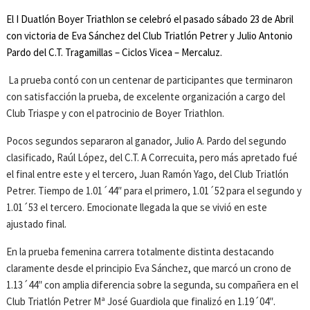
El I Duatlón Boyer Triathlon se celebró el pasado sábado 23 de Abril
con victoria de Eva Sánchez del Club Triatlón Petrer y Julio Antonio
Pardo del C.T. Tragamillas – Ciclos Vicea – Mercaluz.
La prueba contó con un centenar de participantes que terminaron
con satisfacción la prueba, de excelente organización a cargo del
Club Triaspe y con el patrocinio de Boyer Triathlon.
Pocos segundos separaron al ganador, Julio A. Pardo del segundo
clasificado, Raúl López, del C.T. A Correcuita, pero más apretado fué
el final entre este y el tercero, Juan Ramón Yago, del Club Triatlón
Petrer. Tiempo de 1.01´44″ para el primero, 1.01´52 para el segundo y
1.01´53 el tercero. Emocionate llegada la que se vivió en este
ajustado final.
En la prueba femenina carrera totalmente distinta destacando
claramente desde el principio Eva Sánchez, que marcó un crono de
1.13´44″ con amplia diferencia sobre la segunda, su compañera en el
Club Triatlón Petrer Mª José Guardiola que finalizó en 1.19´04″.