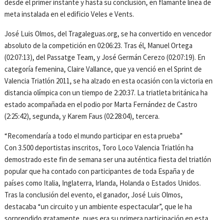
desde el primer instante y hasta su conclusión, en flamante línea de
meta instalada en el edificio Veles e Vents.
José Luis Olmos, del Tragaleguas.org, se ha convertido en vencedor
absoluto de la competición en 02:06:23. Tras él, Manuel Ortega
(02:07:13), del Passatge Team, y José Germán Cerezo (02:07:19). En
categoría femenina, Claire Vallance, que ya venció en el Sprint de
Valencia Triatlón 2011, se ha alzado en esta ocasión con la victoria en
distancia olímpica con un tiempo de 2:20:37. La triatleta británica ha
estado acompañada en el podio por Marta Fernández de Castro
(2:25:42), segunda, y Karem Faus (02:28:04), tercera.
“Recomendaría a todo el mundo participar en esta prueba”
Con 3.500 deportistas inscritos, Toro Loco Valencia Triatlón ha
demostrado este fin de semana ser una auténtica fiesta del triatlón
popular que ha contado con participantes de toda España y de
países como Italia, Inglaterra, Irlanda, Holanda o Estados Unidos.
Tras la conclusión del evento, el ganador, José Luis Olmos,
destacaba “un circuito y un ambiente espectacular”, que le ha
sorprendido gratamente, pues era su primera participación en esta