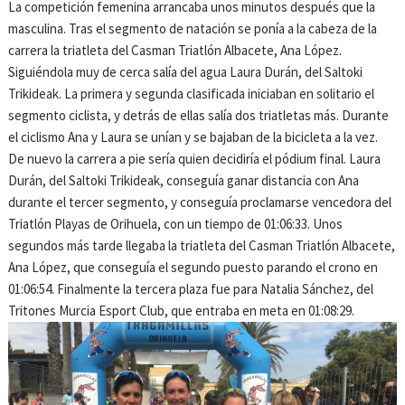
La competición femenina arrancaba unos minutos después que la
masculina. Tras el segmento de natación se ponía a la cabeza de la
carrera la triatleta del Casman Triatlón Albacete, Ana López.
Siguiéndola muy de cerca salía del agua Laura Durán, del Saltoki
Trikideak. La primera y segunda clasificada iniciaban en solitario el
segmento ciclista, y detrás de ellas salía dos triatletas más. Durante
el ciclismo Ana y Laura se unían y se bajaban de la bicicleta a la vez.
De nuevo la carrera a pie sería quien decidiría el pódium final. Laura
Durán, del Saltoki Trikideak, conseguía ganar distancia con Ana
durante el tercer segmento, y conseguía proclamarse vencedora del
Triatlón Playas de Orihuela, con un tiempo de 01:06:33. Unos
segundos más tarde llegaba la triatleta del Casman Triatlón Albacete,
Ana López, que conseguía el segundo puesto parando el crono en
01:06:54. Finalmente la tercera plaza fue para Natalia Sánchez, del
Tritones Murcia Esport Club, que entraba en meta en 01:08:29.