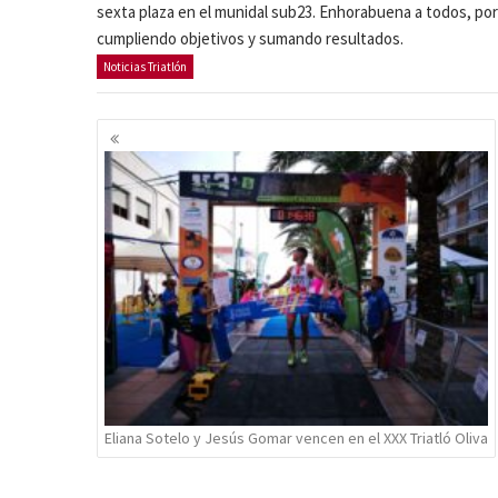
sexta plaza en el munidal sub23. Enhorabuena a todos, por 
cumpliendo objetivos y sumando resultados.
Noticias Triatlón
Navegación
de
entradas
Eliana Sotelo y Jesús Gomar vencen en el XXX Triatló Oliva