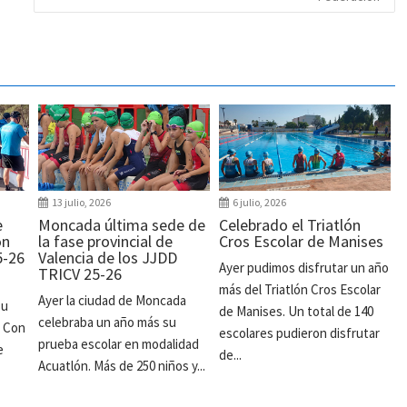
13 julio, 2026
6 julio, 2026
e
Moncada última sede de
Celebrado el Triatlón
ón
la fase provincial de
Cros Escolar de Manises
5-26
Valencia de los JJDD
Ayer pudimos disfrutar un año
TRICV 25-26
más del Triatlón Cros Escolar
Ayer la ciudad de Moncada
su
de Manises. Un total de 140
celebraba un año más su
. Con
escolares pudieron disfrutar
prueba escolar en modalidad
e
de...
Acuatlón. Más de 250 niños y...