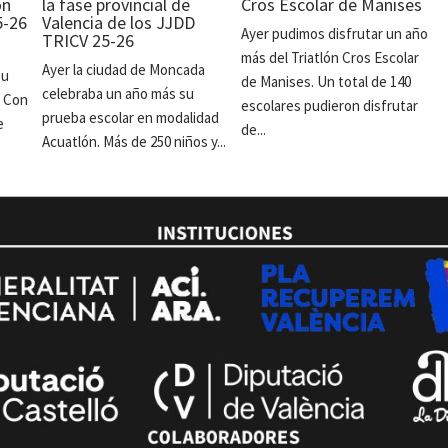
ón
la fase provincial de
Cros Escolar de Manises
5-26
Valencia de los JJDD
Ayer pudimos disfrutar un año
TRICV 25-26
más del Triatlón Cros Escolar
Ayer la ciudad de Moncada
su
de Manises. Un total de 140
celebraba un año más su
. Con
escolares pudieron disfrutar
prueba escolar en modalidad
e
de...
Acuatlón. Más de 250 niños y...