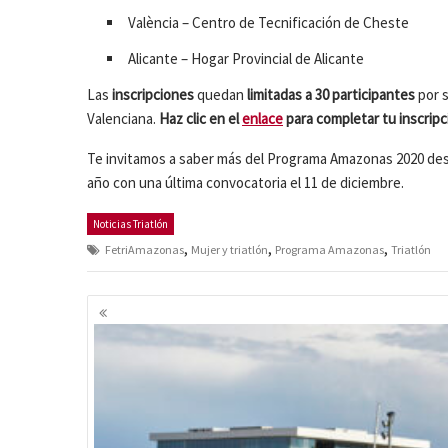
València – Centro de Tecnificación de Cheste
Alicante – Hogar Provincial de Alicante
Las
inscripciones
quedan
limitadas a 30 participantes
por s
Valenciana.
Haz clic en el
enlace
para completar tu inscripc
Te invitamos a saber más del Programa Amazonas 2020 de
año con una última convocatoria el 11 de diciembre.
Noticias Triatlón
,
,
,
FetriAmazonas
Mujer y triatlón
Programa Amazonas
Triatlón
Navegación
de
entradas