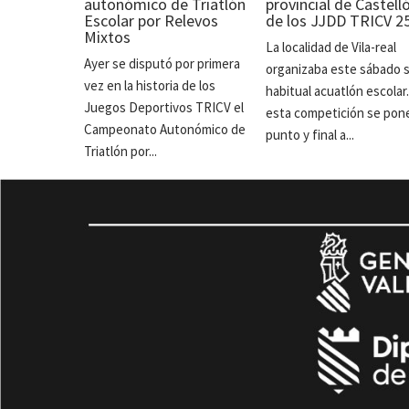
autonómico de Triatlón
provincial de Castell
Escolar por Relevos
de los JJDD TRICV 2
Mixtos
La localidad de Vila-real
Ayer se disputó por primera
organizaba este sábado 
vez en la historia de los
habitual acuatlón escolar
Juegos Deportivos TRICV el
esta competición se pon
Campeonato Autonómico de
punto y final a...
Triatlón por...