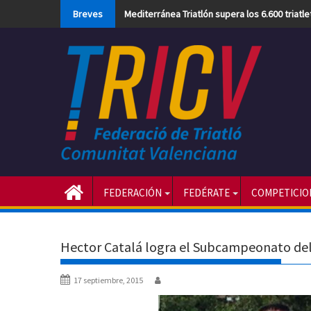
Skip
Breves
Mediterránea Triatlón supera los 6.600 triatl
to
content
FEDERACIÓN
FEDÉRATE
COMPETICIO
Hector Catalá logra el Subcampeonato de
17 septiembre, 2015