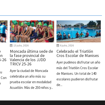
13 julio, 2026
6 julio, 2026
e
Moncada última sede de
Celebrado el Triatlón
ón
la fase provincial de
Cros Escolar de Manises
5-26
Valencia de los JJDD
Ayer pudimos disfrutar un año
TRICV 25-26
más del Triatlón Cros Escolar
Ayer la ciudad de Moncada
su
de Manises. Un total de 140
celebraba un año más su
. Con
escolares pudieron disfrutar
prueba escolar en modalidad
e
de...
Acuatlón. Más de 250 niños y...