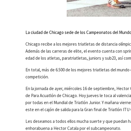
La ciudad de Chicago sede de los Campeonatos del Mundo I
Chicago recibe a los mejores triatletas de distancia olímp
Además de las carreras de elite, el evento cuenta con sprin
edad de los atletas, paratriatletas, juniors y sub23, así com
En total, más de 6.500 de los mejores triatletas del mundo
competición.
En la jornada de ayer, miércoles 16 de septiembre, Hector 
de Para Acuatlón de Chicago. Hoy jueves le toca al valenc
por todas en el Mundial de Triatlón Junior. Y mañana viernes
este en el cajón de salida para la Gran final de Triatlón 
Les deseamos a todos ellos mucha suerte y que puedan hac
enhorabuena a Hector Catala por el subcampeonato.