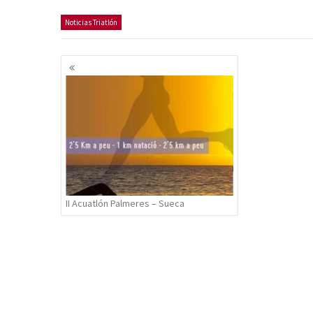
Noticias Triatlón
Navegación
de
entradas
II Acuatlón Palmeres – Sueca