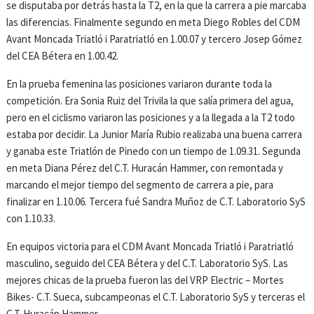
se disputaba por detrás hasta la T2, en la que la carrera a pie marcaba
las diferencias. Finalmente segundo en meta Diego Robles del CDM
Avant Moncada Triatló i Paratriatló en 1.00.07 y tercero Josep Gómez
del CEA Bétera en 1.00.42.
En la prueba femenina las posiciones variaron durante toda la
competición. Era Sonia Ruiz del Trivila la que salía primera del agua,
pero en el ciclismo variaron las posiciones y a la llegada a la T2 todo
estaba por decidir. La Junior María Rubio realizaba una buena carrera
y ganaba este Triatlón de Pinedo con un tiempo de 1.09.31. Segunda
en meta Diana Pérez del C.T. Huracán Hammer, con remontada y
marcando el mejor tiempo del segmento de carrera a pie, para
finalizar en 1.10.06. Tercera fué Sandra Muñoz de C.T. Laboratorio SyS
con 1.10.33.
En equipos victoria para el CDM Avant Moncada Triatló i Paratriatló
masculino, seguido del CEA Bétera y del C.T. Laboratorio SyS. Las
mejores chicas de la prueba fueron las del VRP Electric – Mortes
Bikes- C.T. Sueca, subcampeonas el C.T. Laboratorio SyS y terceras el
C.T. Huracán Hammer.