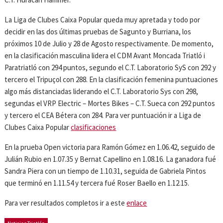
La Liga de Clubes Caixa Popular queda muy apretada y todo por
decidir en las dos últimas pruebas de Sagunto y Burriana, los
próximos 10 de Julio y 28 de Agosto respectivamente. De momento,
en la clasificación masculina lidera el CDM Avant Moncada Triatló i
Paratriatló con 294 puntos, segundo el C.T. Laboratorio SyS con 292 y
tercero el Tripuçol con 288. En la clasificación femenina puntuaciones
algo más distanciadas liderando el C.T. Laboratorio Sys con 298,
segundas el VRP Electric – Mortes Bikes – C.T. Sueca con 292 puntos
y tercero el CEA Bétera con 284. Para ver puntuación ir a Liga de
Clubes Caixa Popular
clasificaciones
En la prueba Open victoria para Ramón Gómez en 1.06.42, seguido de
Julián Rubio en 1.07.35 y Bernat Capellino en 1.08.16. La ganadora fué
Sandra Piera con un tiempo de 1.10.31, seguida de Gabriela Pintos
que terminó en 1.11.54 y tercera fué Roser Baello en 1.12.15.
Para ver resultados completos ir a este
enlace