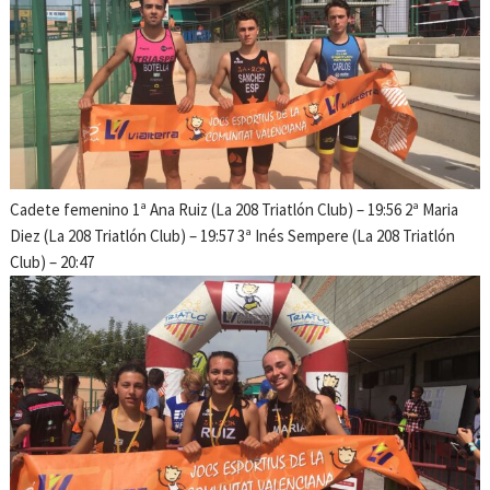
Cadete femenino 1ª Ana Ruiz (La 208 Triatlón Club) – 19:56 2ª Maria
Diez (La 208 Triatlón Club) – 19:57 3ª Inés Sempere (La 208 Triatlón
Club) – 20:47