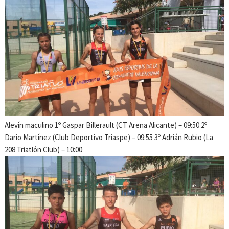
Alevín maculino 1º Gaspar Billerault (CT Arena Alicante) – 09:50 2º
Dario Martínez (Club Deportivo Triaspe) – 09:55 3º Adrián Rubio (La
208 Triatlón Club) – 10:00