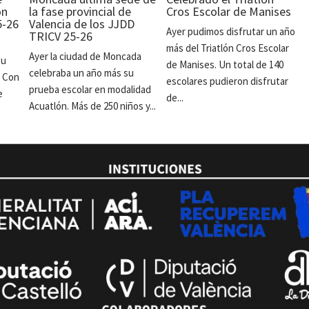
ón
la fase provincial de
Cros Escolar de Manises
5-26
Valencia de los JJDD
Ayer pudimos disfrutar un año
TRICV 25-26
más del Triatlón Cros Escolar
Ayer la ciudad de Moncada
su
de Manises. Un total de 140
celebraba un año más su
. Con
escolares pudieron disfrutar
prueba escolar en modalidad
e
de...
Acuatlón. Más de 250 niños y...