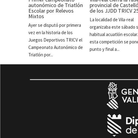
autonómico de Triatlón
provincial de Castell
Escolar por Relevos
de los JJDD TRICV 2
Mixtos
La localidad de Vila-real
Ayer se disputó por primera
organizaba este sábado 
vez en la historia de los
habitual acuatlón escolar
Juegos Deportivos TRICV el
esta competición se pon
Campeonato Autonómico de
punto y final a...
Triatlón por...