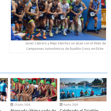
Javier Cabrero y Maje Sánchez se alzan con el título de
Campeones Autonómicos de Duatlón Cross en Elche
13 julio, 2026
6 julio, 2026
e
Moncada última sede de
Celebrado el Triatlón