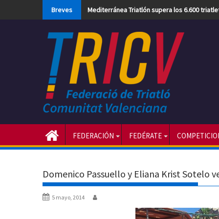
Skip
Breves
Mediterránea Triatlón supera los 6.600 triatl
to
content
FEDERACIÓN
FEDÉRATE
COMPETICIO
Domenico Passuello y Eliana Krist Sotelo v
5 mayo, 2014