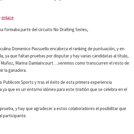
e
enlace
ba formaba parte del circuito No Drafting Series,
masculina Domenico Passuello encabeza el ranking de puntuación, y en
da, ya que faltan pruebas por disputar y hay varias candidatas al título,
m Muñoz, Marina Damlaincourt….veremos como transcurren el resto de
ir la ganadora.
 Publicom Sports y tras el éxito de esta primera experiencia
 ya que es un entorno idóneo para este triatlón que se celebra en el
a prueba, y hay que agradecer a estos colaboradores el posibilitar que
l participante.