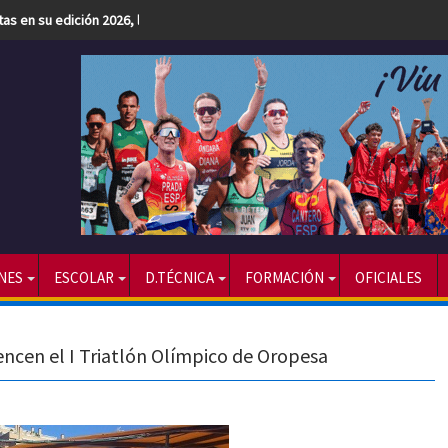
etas en su edición 2026, la más numerosa hasta la fecha
NES
ESCOLAR
D.TÉCNICA
FORMACIÓN
OFICIALES
encen el I Triatlón Olímpico de Oropesa