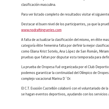
clasificación masculina.
Para ver listado completo de resultados visitar el siguient
Destacar el buen nivel de los participantes, ya que la prue
www.nodraftingseries.com
A falta de actualizar la clasificación del mismo, en élite 
categoría élite femenina falta por definir la mejor clasifica
como Eliana Krist Sotelo, Ana López de San Román, Miria
pruebas que faltan por disputar esta temporada para defin
La prueba de Oropesa fué organizada por el Club Deportivo
podemos garantizar la continuidad del Olímpico de Oropesa
complejo vacacional Marina D´Or.
El C.T. Evasión Castellón colaboró con el voluntariado de l
se hagan eventos deportivos, ayudando con los servicios a