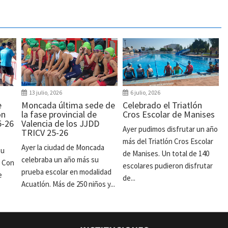
13 julio, 2026
6 julio, 2026
e
Moncada última sede de
Celebrado el Triatlón
ón
la fase provincial de
Cros Escolar de Manises
5-26
Valencia de los JJDD
Ayer pudimos disfrutar un año
TRICV 25-26
más del Triatlón Cros Escolar
Ayer la ciudad de Moncada
su
de Manises. Un total de 140
celebraba un año más su
. Con
escolares pudieron disfrutar
prueba escolar en modalidad
e
de...
Acuatlón. Más de 250 niños y...