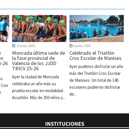
13 julio, 2026
6 julio, 2026
e
Moncada última sede de
Celebrado el Triatlón
ón
la fase provincial de
Cros Escolar de Manises
5-26
Valencia de los JJDD
Ayer pudimos disfrutar un año
TRICV 25-26
más del Triatlón Cros Escolar
Ayer la ciudad de Moncada
su
de Manises. Un total de 140
celebraba un año más su
. Con
escolares pudieron disfrutar
prueba escolar en modalidad
e
de...
Acuatlón. Más de 250 niños y...