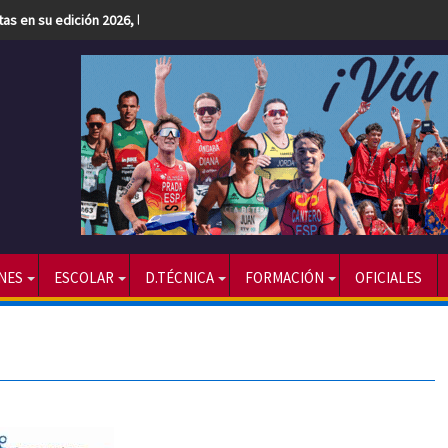
etas en su edición 2026, la más numerosa hasta la fecha
NES
ESCOLAR
D.TÉCNICA
FORMACIÓN
OFICIALES