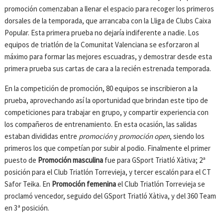
promoción comenzaban a llenar el espacio para recoger los primeros
dorsales de la temporada, que arrancaba con la Lliga de Clubs Caixa
Popular. Esta primera prueba no dejaría indiferente a nadie. Los
equipos de triatlón de la Comunitat Valenciana se esforzaron al
máximo para formar las mejores escuadras, y demostrar desde esta
primera prueba sus cartas de cara a la recién estrenada temporada.
En la competición de promoción, 80 equipos se inscribieron a la
prueba, aprovechando así la oportunidad que brindan este tipo de
competiciones para trabajar en grupo, y compartir experiencia con
los compañeros de entrenamiento. En esta ocasión, las salidas
estaban divididas entre
promoción
y
promoción open
, siendo los
primeros los que competían por subir al podio. Finalmente el primer
puesto de
Promoción masculina
fue para GSport Triatló Xàtiva; 2ª
posición para el Club Triatlón Torrevieja, y tercer escalón para el CT
Safor Teika. En
Promoción femenina
el Club Triatlón Torrevieja se
proclamó vencedor, seguido del GSport Triatló Xàtiva, y del 360 Team
en 3ª posición.