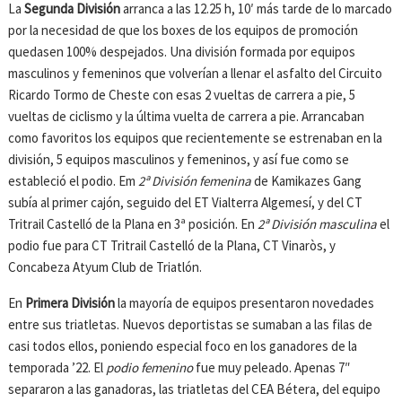
La
Segunda División
arranca a las 12.25 h, 10′ más tarde de lo marcado
por la necesidad de que los boxes de los equipos de promoción
quedasen 100% despejados. Una división formada por equipos
masculinos y femeninos que volverían a llenar el asfalto del Circuito
Ricardo Tormo de Cheste con esas 2 vueltas de carrera a pie, 5
vueltas de ciclismo y la última vuelta de carrera a pie. Arrancaban
como favoritos los equipos que recientemente se estrenaban en la
división, 5 equipos masculinos y femeninos, y así fue como se
estableció el podio. Em
2ª División femenina
de Kamikazes Gang
subía al primer cajón, seguido del ET Vialterra Algemesí, y del CT
Tritrail Castelló de la Plana en 3ª posición. En
2ª División masculina
el
podio fue para CT Tritrail Castelló de la Plana, CT Vinaròs, y
Concabeza Atyum Club de Triatlón.
En
Primera División
la mayoría de equipos presentaron novedades
entre sus triatletas. Nuevos deportistas se sumaban a las filas de
casi todos ellos, poniendo especial foco en los ganadores de la
temporada ’22. El
podio femenino
fue muy peleado. Apenas 7″
separaron a las ganadoras, las triatletas del CEA Bétera, del equipo