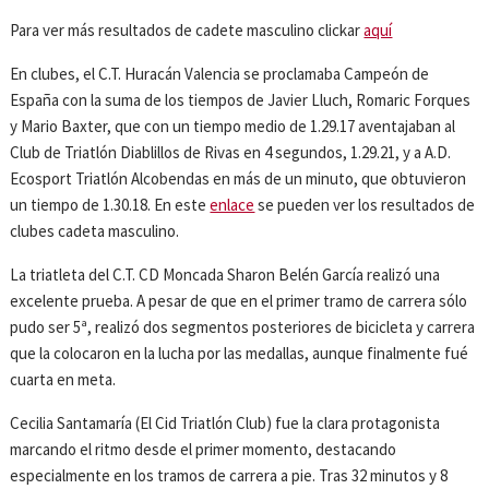
Para ver más resultados de cadete masculino clickar
aquí
En clubes, el C.T. Huracán Valencia se proclamaba Campeón de
España con la suma de los tiempos de Javier Lluch, Romaric Forques
y Mario Baxter, que con un tiempo medio de 1.29.17 aventajaban al
Club de Triatlón Diablillos de Rivas en 4 segundos, 1.29.21, y a A.D.
Ecosport Triatlón Alcobendas en más de un minuto, que obtuvieron
un tiempo de 1.30.18. En este
enlace
se pueden ver los resultados de
clubes cadeta masculino.
La triatleta del C.T. CD Moncada Sharon Belén García realizó una
excelente prueba. A pesar de que en el primer tramo de carrera sólo
pudo ser 5ª, realizó dos segmentos posteriores de bicicleta y carrera
que la colocaron en la lucha por las medallas, aunque finalmente fué
cuarta en meta.
Cecilia Santamaría (El Cid Triatlón Club) fue la clara protagonista
marcando el ritmo desde el primer momento, destacando
especialmente en los tramos de carrera a pie. Tras 32 minutos y 8