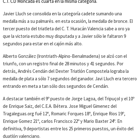
C.T. CD Moncada es cuarta en la misma categoría.
Javier Lluch se consolida en la categoría cadete sumando una
medalla más a su palmarés. en esta ocasión, la medalla de bronce. El
tercer puesto del triatleta del C. T. Huracán Valencia sabe a oro ya
que la victoria estubo muy disputada y a Javier sólo le faltaron 9
segundos para estar en el cajón más alto.
Alberto González (Irontriath-Alpino-Benalmadena) se alzó con el
triunfo, con un registro final de 28 minutos y 41 segundos. Por
detrás, Andrés Cendán del Dexter Triatlón Compostela lograba la
medalla de plata a sólo 7 segundos del ganador. Javi Lluch era tercero
entrando en meta a tan sólo dos segundos de Cendán.
A destacar también el 9º puesto de Jorge Lagoa, del Tripuçol y el 10º
de Enrique Saiz, del C.E.A. Bétera. Jose Miguel Gimenez del
Tragaleguas.org fué 12º, Romaric Forques 18º, Enrique Rios 19º,
Enrique Gomez 21º, carlos Francisco 22º y Mario Baxter 24º. En
definitiva, 9 deportistas entre los 25 primeros puestos, un éxito del
duatlón valenciano.