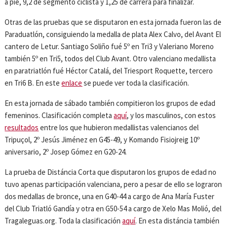
a pie, 9,2 de segmento ciclista y 1,25 de carrera para finalizar.
Otras de las pruebas que se disputaron en esta jornada fueron las de
Paraduatlón, consiguiendo la medalla de plata Alex Calvo, del Avant El
cantero de Letur. Santiago Soliño fué 5º en Tri3 y Valeriano Moreno
también 5º en Tri5, todos del Club Avant. Otro valenciano medallista
en paratriatlón fué Héctor Catalá, del Triesport Roquette, tercero
en Tri6 B. En este
enlace
se puede ver toda la clasificación.
En esta jornada de sábado también compitieron los grupos de edad
femeninos. Clasificación completa
aquí
, y los masculinos, con estos
resultados
entre los que hubieron medallistas valencianos del
Tripuçol, 2º Jesús Jiménez en G45-49, y Komando Fisiojreig 10º
aniversario, 2º Josep Gómez en G20-24.
La prueba de Distáncia Corta que disputaron los grupos de edad no
tuvo apenas participación valenciana, pero a pesar de ello se lograron
dos medallas de bronce, una en G40-44 a cargo de Ana María Fuster
del Club Triatló Gandía y otra en G50-54 a cargo de Xelo Mas Molió, del
Tragaleguas.org. Toda la clasificación
aquí
. En esta distáncia también