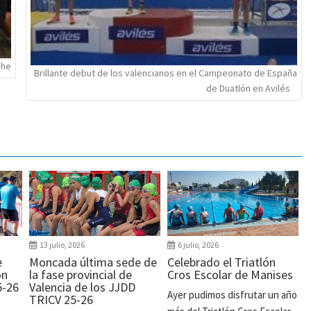
che
Brillante debut de los valencianos en el Campeonato de España
de Duatlón en Avilés
13 julio, 2026
6 julio, 2026
e
Moncada última sede de
Celebrado el Triatlón
ón
la fase provincial de
Cros Escolar de Manises
5-26
Valencia de los JJDD
Ayer pudimos disfrutar un año
TRICV 25-26