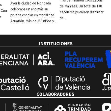
más del Triatlón Cros Escolar
Ayer la ciudad de Moncada
su
de Manises. Un total de 140
celebraba un año más su
. Con
escolares pudieron disfrutar
prueba escolar en modalidad
e
de...
Acuatlón. Más de 250 niños y...