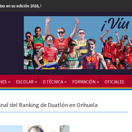
etas en su edición 2026, la más numerosa hasta la fecha
NES
ESCOLAR
D.TÉCNICA
FORMACIÓN
OFICIALES
inal del Ranking de Duatlón en Orihuela