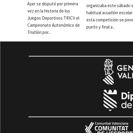
Ayer se disputó por primera
organizaba este sábado 
vez en la historia de los
habitual acuatlón escolar
Juegos Deportivos TRICV el
esta competición se pon
Campeonato Autonómico de
punto y final a...
Triatlón por...