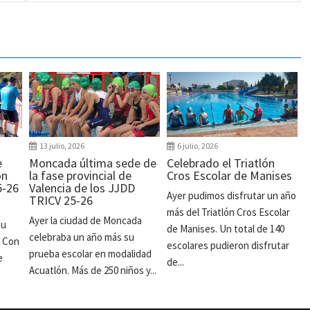
13 julio, 2026
6 julio, 2026
e
Moncada última sede de
Celebrado el Triatlón
ón
la fase provincial de
Cros Escolar de Manises
5-26
Valencia de los JJDD
Ayer pudimos disfrutar un año
TRICV 25-26
más del Triatlón Cros Escolar
Ayer la ciudad de Moncada
su
de Manises. Un total de 140
celebraba un año más su
. Con
escolares pudieron disfrutar
prueba escolar en modalidad
e
de...
Acuatlón. Más de 250 niños y...