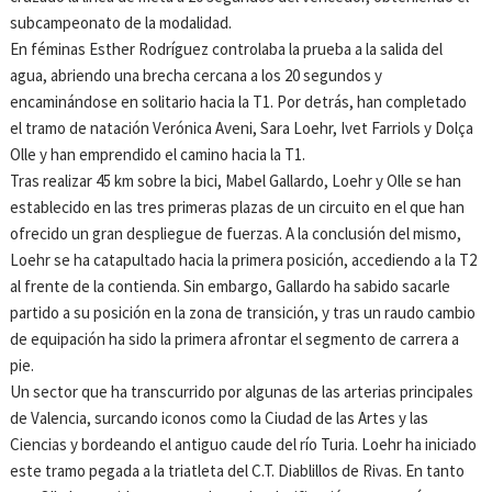
subcampeonato de la modalidad.
En féminas Esther Rodríguez controlaba la prueba a la salida del
agua, abriendo una brecha cercana a los 20 segundos y
encaminándose en solitario hacia la T1. Por detrás, han completado
el tramo de natación Verónica Aveni, Sara Loehr, Ivet Farriols y Dolça
Olle y han emprendido el camino hacia la T1.
Tras realizar 45 km sobre la bici, Mabel Gallardo, Loehr y Olle se han
establecido en las tres primeras plazas de un circuito en el que han
ofrecido un gran despliegue de fuerzas. A la conclusión del mismo,
Loehr se ha catapultado hacia la primera posición, accediendo a la T2
al frente de la contienda. Sin embargo, Gallardo ha sabido sacarle
partido a su posición en la zona de transición, y tras un raudo cambio
de equipación ha sido la primera afrontar el segmento de carrera a
pie.
Un sector que ha transcurrido por algunas de las arterias principales
de Valencia, surcando iconos como la Ciudad de las Artes y las
Ciencias y bordeando el antiguo caude del río Turia. Loehr ha iniciado
este tramo pegada a la triatleta del C.T. Diablillos de Rivas. En tanto