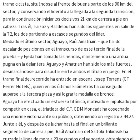
tramo ciclista, situándose al frente de buena parte de los 90 km del
sector, y conservando el liderato a la llegada a la segunda transición,
para ia continuación iniciar los decisivos 21 km de carrera a pie en
cabeza. Tras él, Iraizoz y Balldelou han sido los siguientes en salir de
la T2, los dos partiendo a escasos segundos del líder.
Mediado el último sector, Aguayo, Raúl Amatriain – que ha ido
escalando posiciones en el transcurso de este tercio final de la
prueba – y Ejeda han tomado las riendas, manteniendo una ardua
pugna en la delantera. Aguayo y Amatrian han sido los más fuertes,
desmarcándose para disputar enrte ambos el título en juego. En el
tramo final del recorrido ha entrado en escena Josep Torrens (CT
Ferrer Hotels), quien en los últimos kilómetros ha conseguido
auparse a la tercera plaza y así lograr la medalla de bronce.
Aguayo ha efectuado un esfuerzo titánico, motivado e impulsado por
competir en casa, el triatleta del C.T. CDM Moncada ha cosechado
una enorme victoria ante su público, obteniendo un registro 3:44:27.
Junto a él, y después de luchar hasta el final en un brillante
segmento de carrera a pie, Raúl Amatriain del Saltoki Trikideak ha
cruzado la línea de meta a 20 segundos del vencedor, obteniendo el