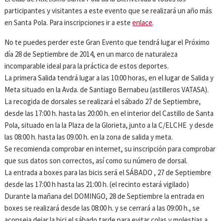
participantes y visitantes a este evento que se realizará un año más
en Santa Pola. Para inscripciones ir a este
enlace
.
No te puedes perder este Gran Evento que tendrá lugar el Próximo
día 28 de Septiembre de 2014, en un marco de naturaleza
incomparable ideal para la práctica de estos deportes.
La primera Salida tendrá lugar a las 10:00 horas, en el lugar de Salida y
Meta situado en la Avda. de Santiago Bernabeu (astilleros VATASA).
La recogida de dorsales se realizará el sábado 27 de Septiembre,
desde las 17:00 h. hasta las 20:00 h. en el interior del Castillo de Santa
Pola, situado en la la Plaza de la Glorieta, junto a la C/ELCHE y desde
las 08:00 h. hasta las 09.00 h. en la zona de salida y meta.
Se recomienda comprobar en internet, su inscripción para comprobar
que sus datos son correctos, así como su número de dorsal.
La entrada a boxes para las bicis será el SÁBADO , 27 de Septiembre
desde las 17:00 h hasta las 21:00 h. (el recinto estará vigilado)
Durante la mañana del DOMINGO, 28 de Septiembre la entrada en
boxes se realizará desde las 08:00 h. y se cerrará a las 09:00 h., se
aconseja dejar la bici el sábado tarde para evitar colas y molestias a