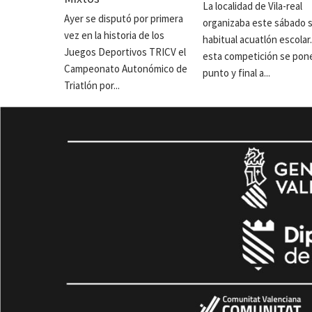
La localidad de Vila-real
Ayer se disputó por primera
organizaba este sábado 
vez en la historia de los
habitual acuatlón escolar
Juegos Deportivos TRICV el
esta competición se pon
Campeonato Autonómico de
punto y final a...
Triatlón por...