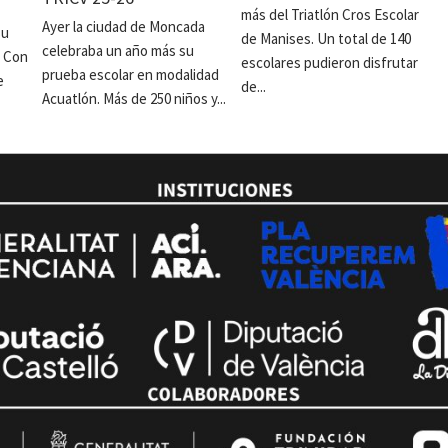
más del Triatlón Cros Escolar
Ayer la ciudad de Moncada
su
de Manises. Un total de 140
celebraba un año más su
. Con
escolares pudieron disfrutar
prueba escolar en modalidad
e
de...
Acuatlón. Más de 250 niños y...