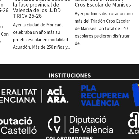
ón
la fase provincial de
Cros Escolar de Manises
5-26
Valencia de los JJDD
Ayer pudimos disfrutar un año
TRICV 25-26
más del Triatlón Cros Escolar
Ayer la ciudad de Moncada
su
de Manises. Un total de 140
celebraba un año más su
. Con
escolares pudieron disfrutar
prueba escolar en modalidad
e
de...
Acuatlón. Más de 250 niños y...