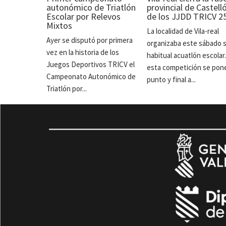
autonómico de Triatlón
provincial de Castell
Escolar por Relevos
de los JJDD TRICV 2
Mixtos
La localidad de Vila-real
Ayer se disputó por primera
organizaba este sábado 
vez en la historia de los
habitual acuatlón escolar
Juegos Deportivos TRICV el
esta competición se pon
Campeonato Autonómico de
punto y final a...
Triatlón por...