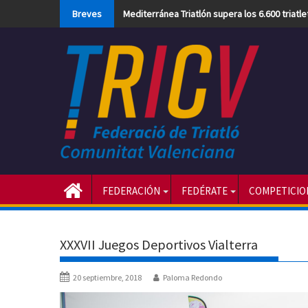
Skip
Breves
Mediterránea Triatlón supera los 6.600 triatl
to
content
FEDERACIÓN
FEDÉRATE
COMPETICIO
XXXVII Juegos Deportivos Vialterra
20 septiembre, 2018
Paloma Redondo