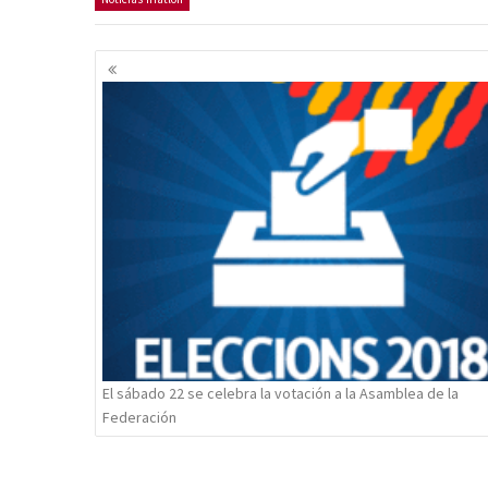
Navegación
de
entradas
El sábado 22 se celebra la votación a la Asamblea de la
Federación