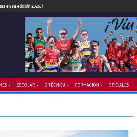
etas en su edición 2026, la más numerosa hasta la fecha
NES
ESCOLAR
D.TÉCNICA
FORMACIÓN
OFICIALES