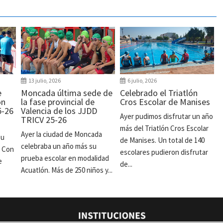
13 julio, 2026
6 julio, 2026
e
Moncada última sede de
Celebrado el Triatlón
ón
la fase provincial de
Cros Escolar de Manises
5-26
Valencia de los JJDD
Ayer pudimos disfrutar un año
TRICV 25-26
más del Triatlón Cros Escolar
Ayer la ciudad de Moncada
su
de Manises. Un total de 140
celebraba un año más su
. Con
escolares pudieron disfrutar
prueba escolar en modalidad
e
de...
Acuatlón. Más de 250 niños y...