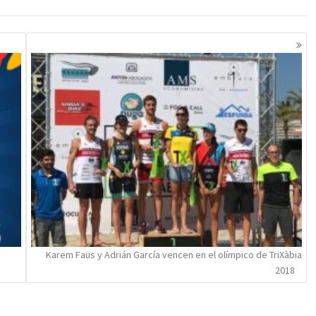
Karem Faus y Adrián García vencen en el olímpico de TriXàbia
2018