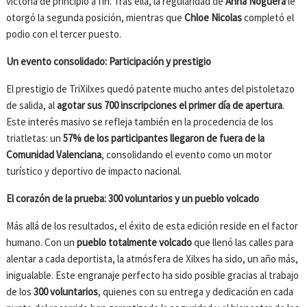
victoria de principio a fin. Tras ella, la regularidad de
Anna Noguera
le
otorgó la segunda posición, mientras que
Chloe Nicolas
completó el
podio con el tercer puesto.
Un evento consolidado: Participación y prestigio
El prestigio de TriXilxes quedó patente mucho antes del pistoletazo
de salida, al
agotar sus 700 inscripciones el primer día de apertura
.
Este interés masivo se refleja también en la procedencia de los
triatletas: un
57% de los participantes llegaron de fuera de la
Comunidad Valenciana
, consolidando el evento como un motor
turístico y deportivo de impacto nacional.
El corazón de la prueba: 300 voluntarios y un pueblo volcado
Más allá de los resultados, el éxito de esta edición reside en el factor
humano. Con un
pueblo totalmente volcado
que llenó las calles para
alentar a cada deportista, la atmósfera de Xilxes ha sido, un año más,
inigualable. Este engranaje perfecto ha sido posible gracias al trabajo
de los
300 voluntarios
, quienes con su entrega y dedicación en cada