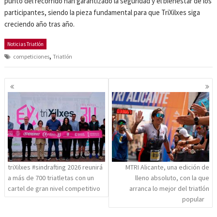
punto del recorrido han garantizado la seguridad y el bienestar de los
participantes, siendo la pieza fundamental para que TriXilxes siga
creciendo año tras año.
Noticias Triatlón
,
competiciones
Triatlón
Navegación
de
entradas
triXilxes #sindrafting 2026 reunirá
MTRI Alicante, una edición de
a más de 700 triatletas con un
lleno absoluto, con la que
cartel de gran nivel competitivo
arranca lo mejor del triatlón
popular